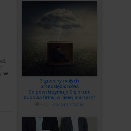
h
ść.
tr
y nie
3 grzechy małych
przedsiębiorców.
Co powstrzymuje Cię przed
budową firmy, o jakiej marzysz?
Autor:
Katarzyna Trzonek