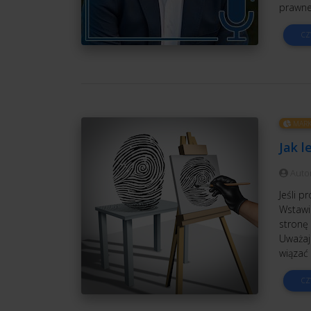
prawnej
CZ
MARK
Jak l
Auto
Jeśli p
Wstawia
stronę 
Uważaj
wiązać 
CZ