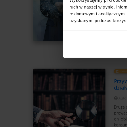
Jedną z
jest w
ruch w naszej witrynie. Inf
wziąć 
reklamowym i analitycznym. 
koszto
uzyskanymi podczas korzysta
CZ
PRAW
Przy
dział
Auto
Druga 
prowad
oni ob
konsu