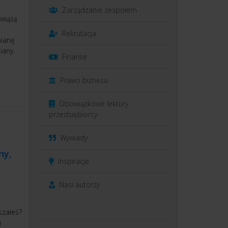
Zarządzanie zespołem
wiążą
Rekrutacja
mianę
iany.
Finanse
Prawo biznesu
Obowiązkowe lektury
przedsiębiorcy
Wywiady
ny,
Inspiracje
a
Nasi autorzy
szałeś?
i