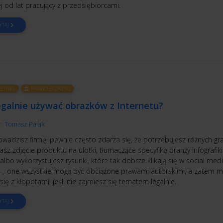
 od lat pracujący z przedsiębiorcami.
YTAJ
ETING
PRAWO BIZNESU
egalnie używać obrazków z Internetu?
r:
Tomasz Palak
rowadzisz firmę, pewnie często zdarza się, że potrzebujesz różnych graf
sz zdjęcie produktu na ulotki, tłumaczące specyfikę branży infografiki
albo wykorzystujesz rysunki, które tak dobrze klikają się w social med
 – one wszystkie mogą być obciążone prawami autorskimi, a zatem 
się z kłopotami, jeśli nie zajmiesz się tematem legalnie.
YTAJ