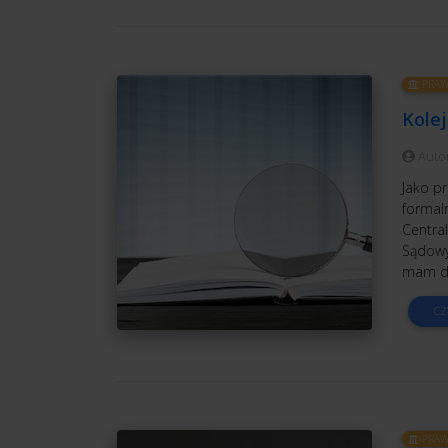
PRAW
Kole
Auto
Jako p
formal
Central
Sądowy
mam do
CZ
PRAW