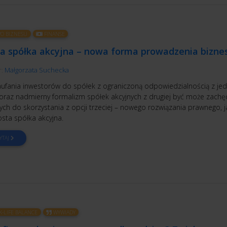
O BIZNESU
FINANSE
ta spółka akcyjna – nowa forma prowadzenia bizne
r:
Małgorzata Suchecka
aufania inwestorów do spółek z ograniczoną odpowiedzialnością z jed
 oraz nadmierny formalizm spółek akcyjnych z drugiej być może zachę
ych do skorzystania z opcji trzeciej – nowego rozwiązania prawnego, 
osta spółka akcyjna.
YTAJ
-LIFE BALANCE
WYWIADY