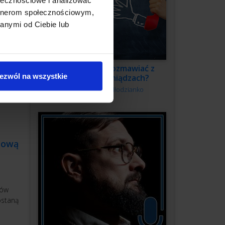
 firmy,
eży
artnerom społecznościowym,
ele
anymi od Ciebie lub
Jak swobodnie rozmawiać z
ezwól na wszystkie
klientem o pieniądzach?
Autor:
Kamila Młodzianko
bową
ców
ostaną