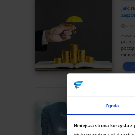
Jak n
zapo
Auto
Zawier
przedsi
początk
ramowy
CZ
STRA
Zgoda
Jaką 
Niniejsza strona korzysta z
Auto
Wykorzystujemy pliki cookie 