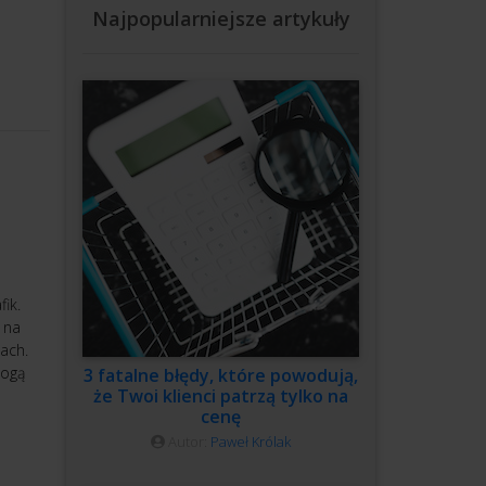
Najpopularniejsze artykuły
ik.
 na
iach.
mogą
3 fatalne błędy, które powodują,
że Twoi klienci patrzą tylko na
cenę
Autor:
Paweł Królak