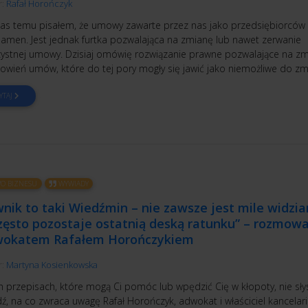
r:
Rafał Horończyk
czas temu pisałem, że umowy zawarte przez nas jako przedsiębiorców 
 amen. Jest jednak furtka pozwalająca na zmianę lub nawet zerwanie
zystnej umowy. Dzisiaj omówię rozwiązanie prawne pozwalające na z
owień umów, które do tej pory mogły się jawić jako niemożliwe do zm
YTAJ
O BIZNESU
WYWIADY
nik to taki Wiedźmin – nie zawsze jest mile widzia
zęsto pozostaje ostatnią deską ratunku” – rozmow
wokatem Rafałem Horończykiem
r:
Martyna Kosienkowska
h przepisach, które mogą Ci pomóc lub wpędzić Cię w kłopoty, nie sły
, na co zwraca uwagę Rafał Horończyk, adwokat i właściciel kancelari