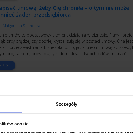
apisać umowę, żeby Cię chroniła – o tym nie może
mnieć żaden przedsiębiorca
r:
Małgorzata Suchecka
anie umów to podstawowy element działania w biznesie. Plany i proje
ębiorcy prędzej czy później krystalizują się w postaci umowy. Ona jest
iem urzeczywistniania biznesplanu. To, jakiej treści umowę spiszesz,
m programem, prowadzącym do realizacji Twoich celów i marzeń.
YTAJ
TEGIA
PRAWO BIZNESU
Szczegóły
formę prawną działalności wybrać?
 plików cookie
r:
Adam Ratajczak
do spersonalizowania treści i reklam, aby oferować funkcje sp