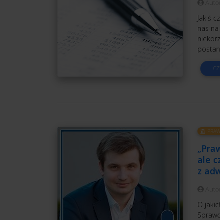
Auto
Jakiś 
nas na
niekor
postan
CZ
PRAW
„Praw
ale c
z ad
Auto
O jakic
Sprawdź