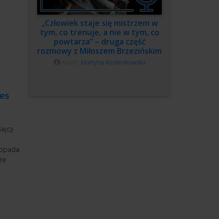
„Człowiek staje się mistrzem w
tym, co trenuje, a nie w tym, co
powtarza” – druga część
rozmowy z Miłoszem Brzezińskim
Autor:
Martyna Kosienkowska
es
sięcy
stopada
óre