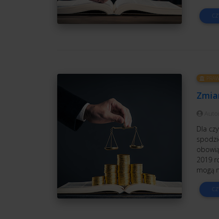
CZ
PRAW
Zmia
Auto
Dla czy
spodzi
obowiąz
2019 ro
mogą m
CZ