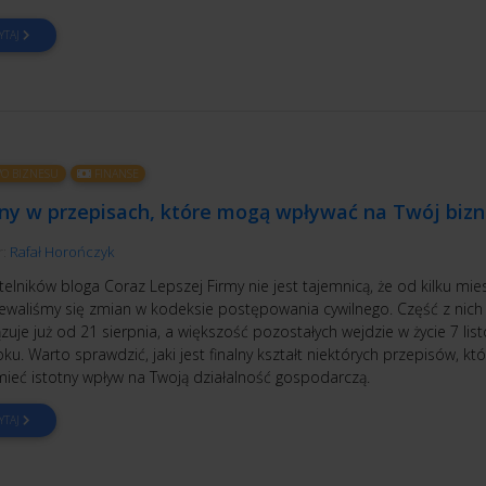
YTAJ
O BIZNESU
FINANSE
ny w przepisach, które mogą wpływać na Twój bizn
r:
Rafał Horończyk
telników bloga Coraz Lepszej Firmy nie jest tajemnicą, że od kilku mie
ewaliśmy się zmian w kodeksie postępowania cywilnego. Część z nich
uje już od 21 sierpnia, a większość pozostałych wejdzie w życie 7 li
ku. Warto sprawdzić, jaki jest finalny kształt niektórych przepisów, kt
ieć istotny wpływ na Twoją działalność gospodarczą.
YTAJ