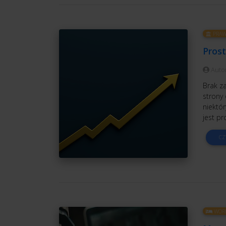
PRAW
Pros
Auto
Brak z
strony
niektór
jest pr
CZ
WORK