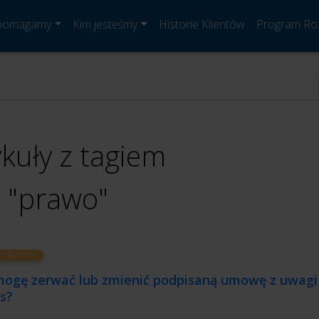
 pomagamy
Kim jesteśmy
Historie Klientów
Program Ro
ykuły z tagiem
"prawo"
O BIZNESU
mogę zerwać lub zmienić podpisaną umowę z uwagi
s?