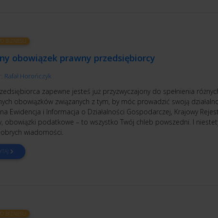
O BIZNESU
jny obowiązek prawny przedsiębiorcy
r:
Rafał Horończyk
rzedsiębiorca zapewne jesteś już przyzwyczajony do spełnienia różnyc
nych obowiązków związanych z tym, by móc prowadzić swoją działalno
na Ewidencja i Informacja o Działalności Gospodarczej, Krajowy Rejes
, obowiązki podatkowe – to wszystko Twój chleb powszedni. I niestet
brych wiadomości.
YTAJ
O BIZNESU