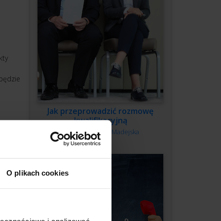
kty
 będzie
Jak przeprowadzić rozmowę
kwalifikacyjną
Autor:
Monika Madejska
O plikach cookies
ołecznościowe i analizować