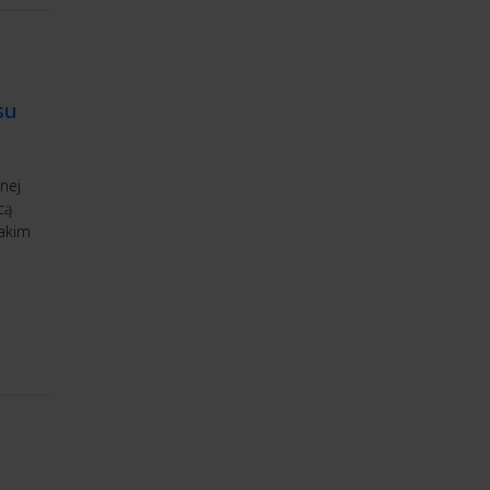
su
nej
cą
jakim