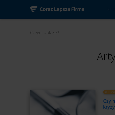
Jak
Czego szukasz?
Art
PRAW
Czy 
kryzy