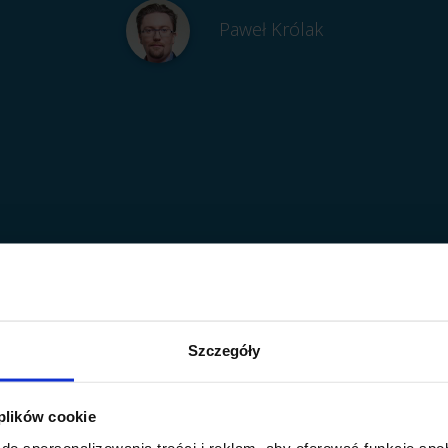
Paweł Królak
Szczegóły
 plików cookie
do spersonalizowania treści i reklam, aby oferować funkcje sp