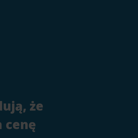
ują, że
a cenę