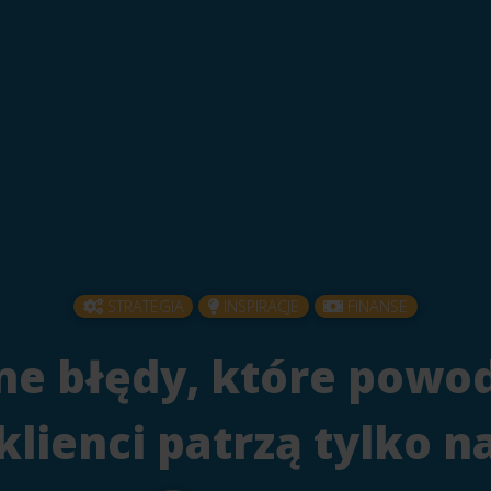
STRATEGIA
INSPIRACJE
FINANSE
lne błędy, które powod
klienci patrzą tylko n