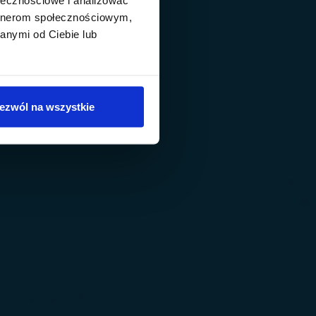
artnerom społecznościowym,
anymi od Ciebie lub
ezwól na wszystkie