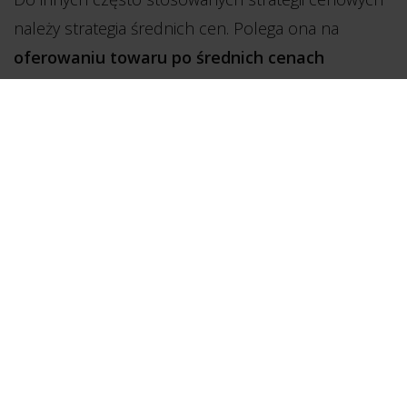
należy strategia średnich cen. Polega ona na
oferowaniu towaru po średnich cenach
rynkowych i zbudowaniu swojej przewagi
konkurencyjnej na korzyściach pozacenowych
.
Jeśli klienci dostrzegą dodatkowe atuty produktu,
będą gotowi zapłacić za niego nieco więcej. Do
takich atutów mogą należeć np. długa trwałość
produktu, niezawodność, wysoka wartość
artystyczna itp.
Strategia wysokich cen