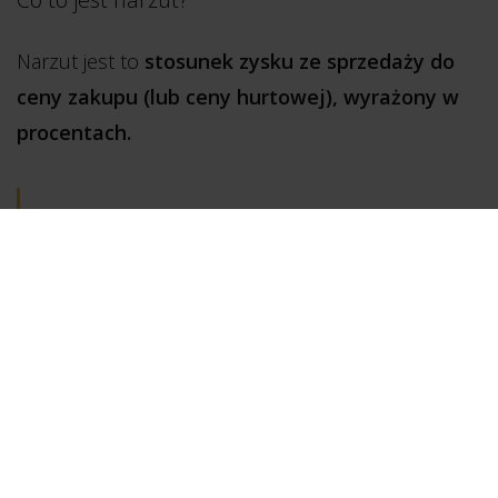
Narzut jest to
stosunek zysku ze sprzedaży do
ceny zakupu (lub ceny hurtowej), wyrażony w
procentach.
Narzut –przykład
Posłużę się liczbami z początku artykułu. Firma
kupuje produkt za 80 zł, a sprzedaje za 100 zł.
Zysk ze sprzedaży wynosi 20 zł, a cena zakupu
(cena hurtowa) – 80 zł. Narzut wynosi zatem
25%, ponieważ: