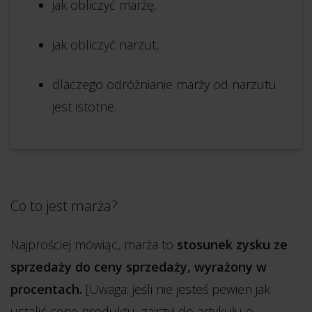
jak obliczyć marżę,
jak obliczyć narzut,
dlaczego odróżnianie marży od narzutu
jest istotne.
Co to jest marża?
Najprościej mówiąc, marża to
stosunek zysku ze
sprzedaży do ceny sprzedaży, wyrażony w
procentach.
[Uwaga: jeśli nie jesteś pewien jak
ustalić cenę produktu, zajrzyj do artykułu o