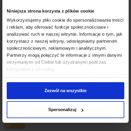
produkt za granicą, który mało kto sprzedawał w Polsce...
Otworzył firmę i zajął się jego dystrybucją. Biznes od razu
Niniejsza strona korzysta z plików cookie
"chwycił" – zapotrzebowanie rosło i firma zaczęła się rozkręcać.
Wykorzystujemy pliki cookie do spersonalizowania treści
CZYTAJ
i reklam, aby oferować funkcje społecznościowe i
analizować ruch w naszej witrynie. Informacje o tym, jak
korzystasz z naszej witryny, udostępniamy partnerom
społecznościowym, reklamowym i analitycznym.
Partnerzy mogą połączyć te informacje z innymi danymi
otrzymanymi od Ciebie lub uzyskanymi podczas
korzystania z ich usług.
Zezwól na wszystkie
Spersonalizuj
FINANSE