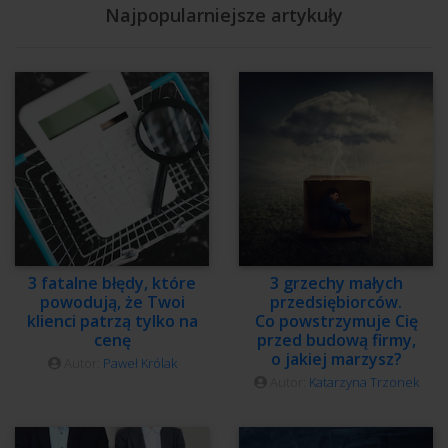
Najpopularniejsze artykuły
3 fatalne błędy, które
3 grzechy małych
powodują, że Twoi
przedsiębiorców.
klienci patrzą tylko na
Co powstrzymuje Cię
cenę
przed budową firmy,
o jakiej marzysz?
Autor:
Paweł Królak
Autor:
Katarzyna Trzonek