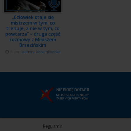
„Człowiek staje się
mistrzem w tym, co
trenuje, a nie w tym, co
powtarza” – druga część
rozmowy z Miłoszem
Brzezińskim
Autor:
Martyna Kosienkowska
Regulamin