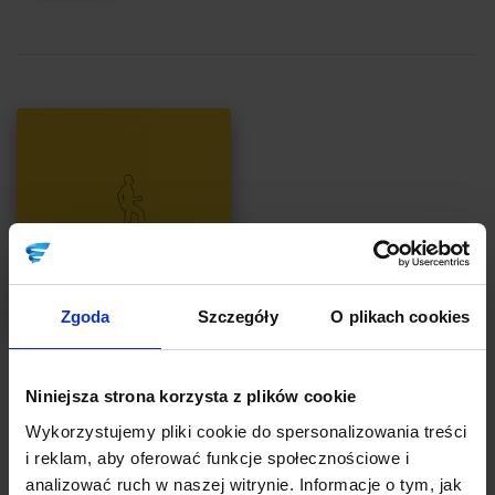
Zgoda
Szczegóły
O plikach cookies
STRATEGIA
PRAWO BIZNESU
Restrukturyzacja – szansa na uratowanie
Niniejsza strona korzysta z plików cookie
Twojego biznesu!
Wykorzystujemy pliki cookie do spersonalizowania treści
i reklam, aby oferować funkcje społecznościowe i
Autor:
Katarzyna Zalewska
analizować ruch w naszej witrynie. Informacje o tym, jak