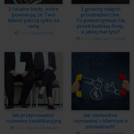
3 fatalne błędy, które
3 grzechy małych
powodują, że Twoi
przedsiębiorców.
klienci patrzą tylko na
Co powstrzymuje Cię
cenę
przed budową firmy,
o jakiej marzysz?
Autor:
Paweł Królak
Autor:
Katarzyna Trzonek
Jak przeprowadzić
Jak swobodnie
rozmowę kwalifikacyjną
rozmawiać z klientem o
pieniądzach?
Autor:
Monika Madejska
Autor:
Kamila Młodzianko