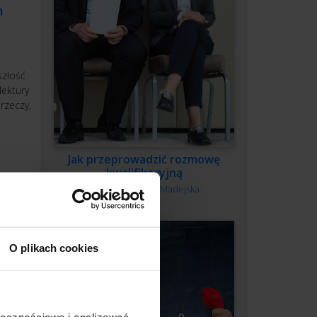
m
szłość
lektury
rzeczy,
Jak przeprowadzić rozmowę
kwalifikacyjną
Autor:
Monika Madejska
O plikach cookies
ołecznościowe i analizować