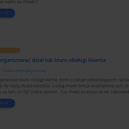
ie warto się chwalić?
YTAJ
UGA KLIENTA
organizować dział lub biuro obsługi klienta
r:
Paulina Pietrzak-Jaworska
ganizować biuro obsługi klienta, które oczaruje odwiedzających i spraw
dy nie będą chcieli korzystać z usług innych firm (a przynajmniej tych, k
 się tym, co Ty)? Dobre pytanie… I za chwilę poznasz na nie odpowied
YTAJ