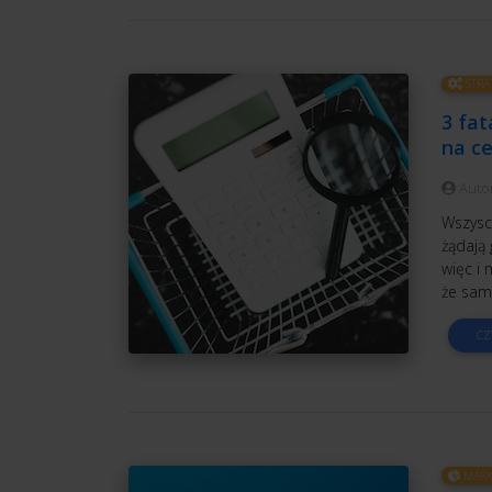
STRA
3 fat
na c
Auto
Wszyscy
żądają 
więc i 
że sam
CZ
MARK