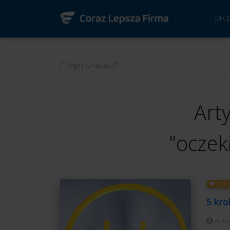
Jak
Czego szukasz?
Art
"oczek
OBSŁ
5 kr
Auto