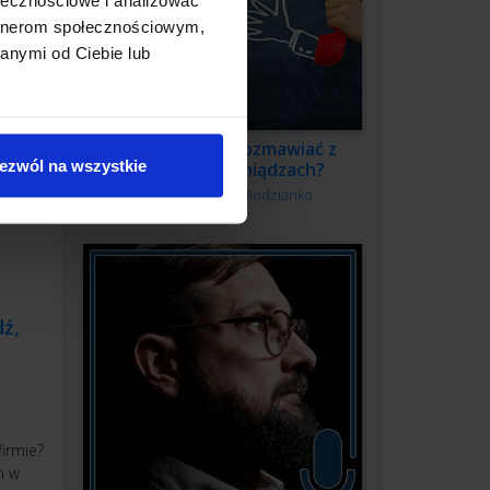
nni na
artnerom społecznościowym,
bie z
anymi od Ciebie lub
sobie
czej
Jak swobodnie rozmawiać z
ezwól na wszystkie
klientem o pieniądzach?
Autor:
Kamila Młodzianko
ź,
firmie?
m w