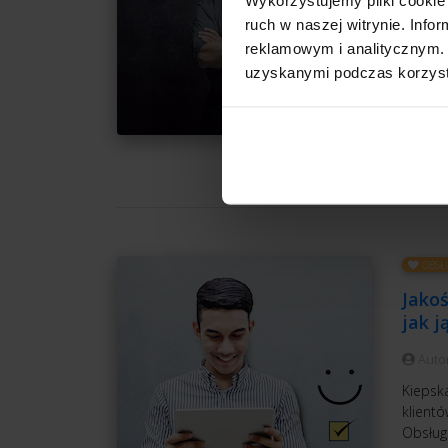
wspomni
ruch w naszej witrynie. Inf
co dzie
reklamowym i analitycznym. 
nimi po
uzyskanymi podczas korzysta
pytanie
taki, kt
CZ
OBSŁ
Jakoś
jak j
Auto
Kiepsk
klientó
Obsług