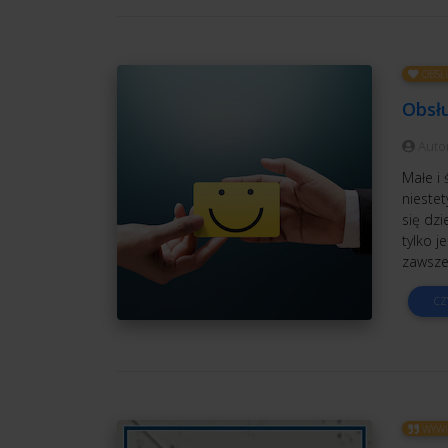
OBSŁ
Obsłu
Auto
Małe i 
niestet
się dzi
tylko j
zawsze 
CZ
WYWI