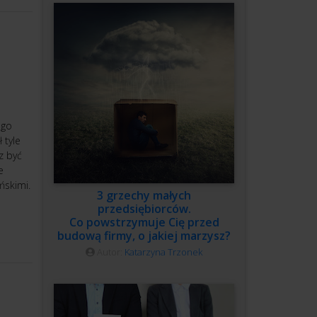
ego
 tyle
z być
e
ńskimi.
3 grzechy małych
przedsiębiorców.
Co powstrzymuje Cię przed
budową firmy, o jakiej marzysz?
Autor:
Katarzyna Trzonek