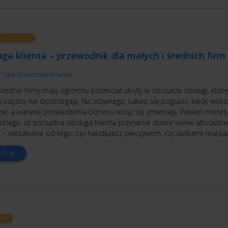
UGA KLIENTA
ga klienta – przewodnik dla małych i średnich firm
r:
Martyna Kosienkowska
średnie firmy mają ogromny potencjał ukryty w obszarze obsługi, któr
y często nie dostrzegają. Nic dziwnego. Łatwo się pogubić, kiedy wokół
eje, a warunki prowadzenia biznesu wciąż się zmieniają. Pewien możes
ednego, że porządna obsługa klienta przyniesie dobre wyniki absolutni
– niezależnie od tego, czy handlujesz pieczywem, czy łazikami marsja
YTAJ
ADY