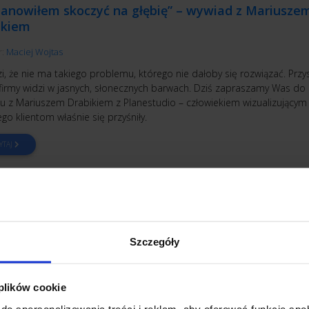
tanowiłem skoczyć na głębię” – wywiad z Mariusze
ikiem
r:
Maciej Wojtas
i, że nie ma takiego problemu, którego nie dałoby się rozwiązać. Przy
 firmy widzi w jasnych, słonecznych barwach. Dziś zapraszamy Was do 
u z Mariuszem Drabikiem z Planestudio – człowiekiem wizualizującym 
ego klientom właśnie się przyśniły.
YTAJ
UGA KLIENTA
Szczegóły
y klient – przybył z piekieł czy przeżył piekło?
r:
Beata Grzegorczyk
 plików cookie
klient – niektórzy z nas, szczęściarze, tylko o nim słyszeli. Innym,
do spersonalizowania treści i reklam, aby oferować funkcje sp