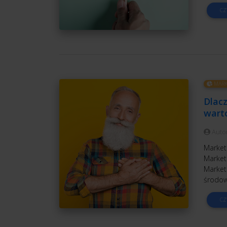
CZ
MARK
Dlac
wart
Auto
Marketi
Market
Marketi
środow
CZ