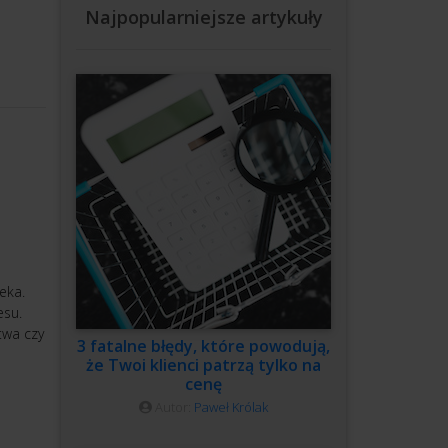
Najpopularniejsze artykuły
eka.
esu.
twa czy
3 fatalne błędy, które powodują,
że Twoi klienci patrzą tylko na
cenę
Autor:
Paweł Królak