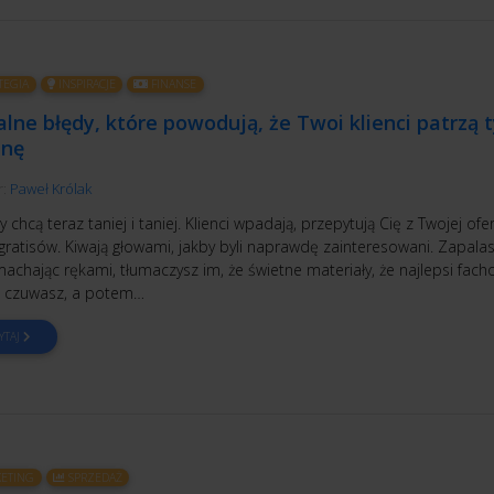
TEGIA
INSPIRACJE
FINANSE
alne błędy, które powodują, że Twoi klienci patrzą 
enę
r:
Paweł Królak
 chcą teraz taniej i taniej. Klienci wpadają, przepytują Cię z Twojej ofer
gratisów. Kiwają głowami, jakby byli naprawdę zainteresowani. Zapalas
machając rękami, tłumaczysz im, że świetne materiały, że najlepsi fach
 czuwasz, a potem…
YTAJ
ETING
SPRZEDAŻ