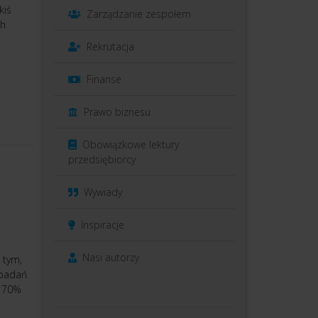
kiś
Zarządzanie zespołem
ch
Rekrutacja
Finanse
Prawo biznesu
Obowiązkowe lektury
przedsiębiorcy
Wywiady
Inspiracje
Nasi autorzy
 tym,
 badań
ż 70%