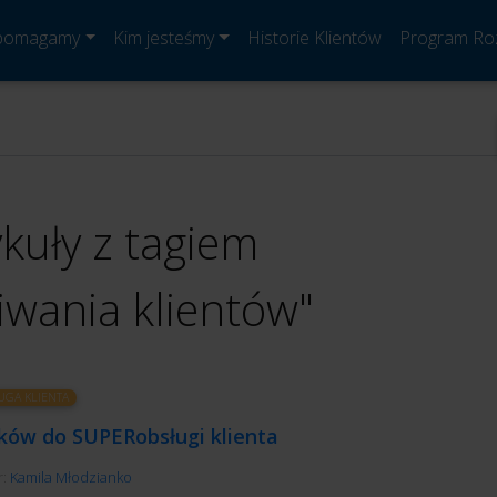
 pomagamy
Kim jesteśmy
Historie Klientów
Program Ro
ykuły z tagiem
iwania klientów"
UGA KLIENTA
oków do SUPERobsługi klienta
r:
Kamila Młodzianko