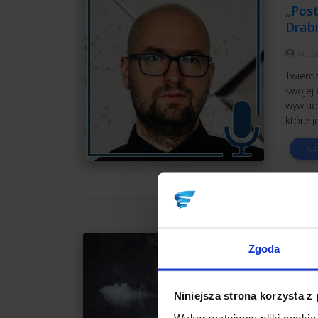
„Pos
Drab
Auto
Twierdz
swojej
wywiad
które j
CZ
OBSŁ
Zgoda
Trudn
Auto
Niniejsza strona korzysta z
Trudny 
Wykorzystujemy pliki cookie 