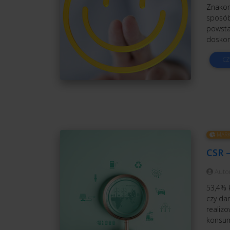
Znakomi
sposób 
powsta
doskon
CZ
MARK
CSR 
Auto
53,4% 
czy da
realiz
konsum