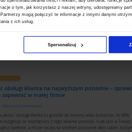
enie o trudnym kliencie nie raz przerwało już spokojny sen. Jeszcze i
ormacje o tym, jak korzystasz z naszej witryny, udostępniamy p
ń borykają się z takimi osobami i wciąż nie znajdują sposobu, żeby so
Partnerzy mogą połączyć te informacje z innymi danymi otrzym
radzić. Ale te sposoby istnieją i zaraz je poznasz. Na początek zadaj 
nia z ich usług.
, czy przybył do Ciebie rzeczywiście klient z piekła rodem czy może ra
óry przeżył piekło...
YTAJ
Spersonalizuj
Z
UGA KLIENTA
ć obsługi klienta na najwyższym poziomie – sprawd
ą zapewnić w małej firmie
r:
Martyna Kosienkowska
a jakość obsługi klienta to gwóźdź do trumny wielu biznesów. Aż 68%
w rezygnuje ze współpracy z tego właśnie powodu. A jak jest w Twojej 
ujesz świetnie, a może raczej na średnim poziomie albo takim, który