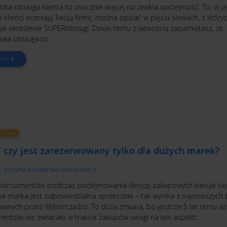
ta obsługa klienta to znacznie więcej niż zwykła uprzejmość. To, w ja
klienci oceniają Twoją firmę, można opisać w pięciu słowach, z który
je określenie SUPERobsługi. Dzięki temu z łatwością zapamiętasz, że
ała obsługa to:
YTAJ
ETING
– czy jest zarezerwowany tylko dla dużych marek?
r:
Justyna Bakalarska-Stankiewicz
konsumentów podczas podejmowania decyzji zakupowych kieruje się
na marka jest odpowiedzialna społecznie – tak wynika z najnowszych
owanych przez Wyborcza.biz. To duża zmiana, bo jeszcze 5 lat temu a
entów nie zwracało w trakcie zakupów uwagi na ten aspekt.