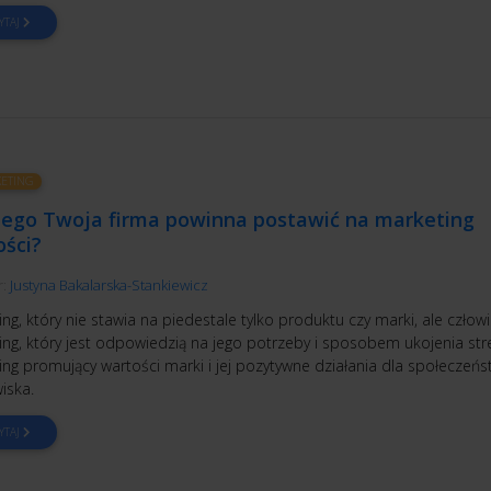
YTAJ
ETING
zego Twoja firma powinna postawić na marketing
ości?
r:
Justyna Bakalarska-Stankiewicz
ng, który nie stawia na piedestale tylko produktu czy marki, ale człowi
ing, który jest odpowiedzią na jego potrzeby i sposobem ukojenia str
ng promujący wartości marki i jej pozytywne działania dla społeczeńs
iska.
YTAJ