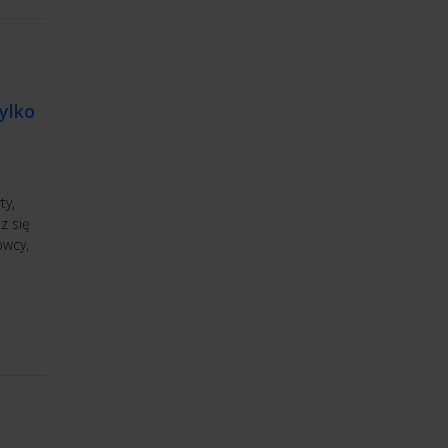
tylko
ty,
z się
owcy,