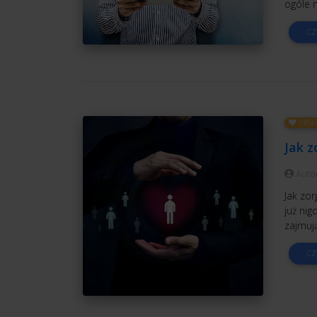
ogóle n
CZ
OBSŁ
Jak z
Auto
Jak zor
już nig
zajmują
CZ