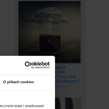
3 grzechy małych
przedsiębiorców.
Co powstrzymuje Cię przed
budową firmy, o jakiej marzysz?
O plikach cookies
Autor:
Katarzyna Trzonek
ołecznościowe i analizować