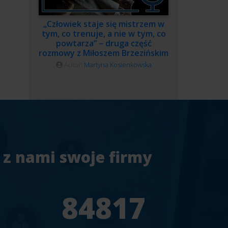
„Człowiek staje się mistrzem w
tym, co trenuje, a nie w tym, co
powtarza” – druga część
rozmowy z Miłoszem Brzezińskim
Autor:
Martyna Kosienkowska
 z nami swoje firmy
7
94241