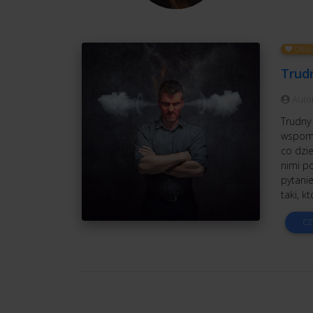
OBSŁ
Trudn
Auto
Trudny 
wspomni
co dzie
nimi po
pytanie
taki, kt
CZ