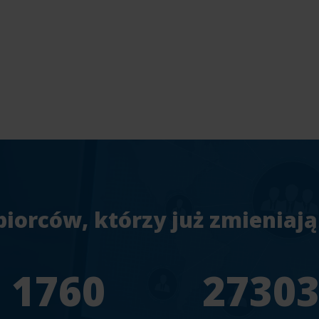
biorców, którzy już zmieniają
1956
3033