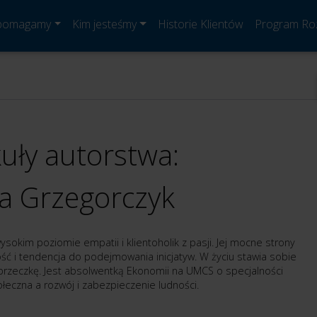
 pomagamy
Kim jesteśmy
Historie Klientów
Program Ro
kuły autorstwa:
a Grzegorczyk
wysokim poziomie empatii i klientoholik z pasji. Jej mocne strony
ość i tendencja do podejmowania inicjatyw. W życiu stawia sobie
rzeczkę. Jest absolwentką Ekonomii na UMCS o specjalności
ołeczna a rozwój i zabezpieczenie ludności.