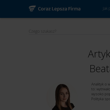
Jak
Czego szukasz?
Arty
Beat
Analityk o 
to: wytrwał
wysoko pop
Polityka sp