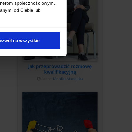
artnerom społecznościowym,
anymi od Ciebie lub
ezwól na wszystkie
Jak przeprowadzić rozmowę
kwalifikacyjną
Autor:
Monika Madejska