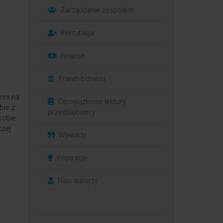
Zarządzanie zespołem
Rekrutacja
Finanse
Prawo biznesu
nni na
Obowiązkowe lektury
bie z
przedsiębiorcy
sobie
czej
Wywiady
Inspiracje
Nasi autorzy