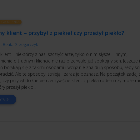
UGA KLIENTA
y klient – przybył z piekieł czy przeżył piekło?
r:
Beata Grzegorczyk
klient – niektórzy z nas, szczęściarze, tylko o nim słyszeli. Innym,
enie o trudnym kliencie nie raz przerwało już spokojny sen. Jeszcze i
ń borykają się z takimi osobami i wciąż nie znajdują sposobu, żeby so
radzić. Ale te sposoby istnieją i zaraz je poznasz. Na początek zadaj 
, czy przybył do Ciebie rzeczywiście klient z piekła rodem czy może ra
óry przeżył piekło...
YTAJ