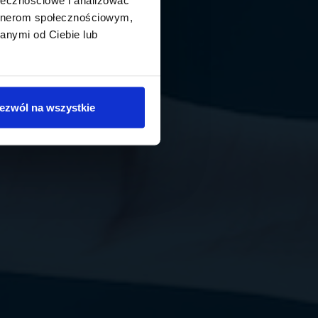
artnerom społecznościowym,
anymi od Ciebie lub
ezwól na wszystkie