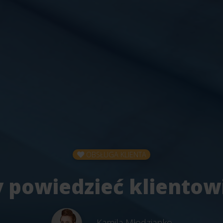
OBSŁUGA KLIENTA
 powiedzieć klientow
Kamila Młodzianko