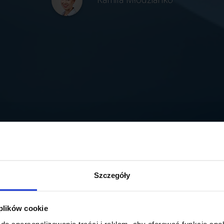
Szczegóły
 plików cookie
do spersonalizowania treści i reklam, aby oferować funkcje sp