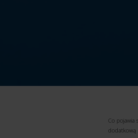
Co pojawia s
dodatkową u