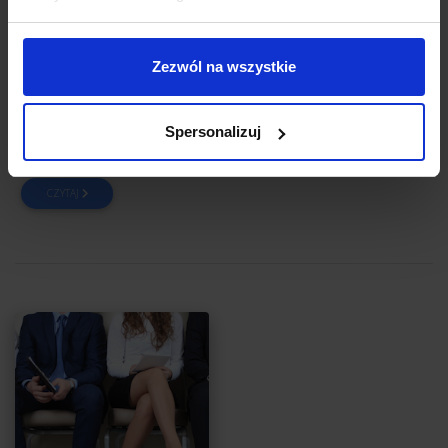
obowiązkowe lektury przedsiębiorcy
Autor:
Anna Pudło
Zezwól na wszystkie
Chciałbyś mieć firmę słynącą ze świetnej obsługi klienta? Firmę,
do której ustawiają się kolejki potencjalnych pracowników?
Spersonalizuj
Firmę, o której krążą legendy? Firmę, która dzięki Twojemu
zespołowi zostawia konkurencję daleko w tyle?
CZYTAJ