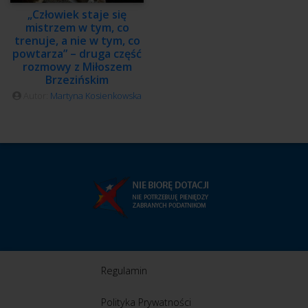
„Człowiek staje się
mistrzem w tym, co
trenuje, a nie w tym, co
powtarza” – druga część
rozmowy z Miłoszem
Brzezińskim
Autor:
Martyna Kosienkowska
Regulamin
Polityka Prywatności