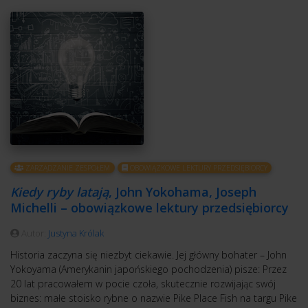
ZARZĄDZANIE ZESPOŁEM
OBOWIĄZKOWE LEKTURY PRZEDSIĘBIORCY
Kiedy ryby latają
, John Yokohama, Joseph
Michelli – obowiązkowe lektury przedsiębiorcy
Autor:
Justyna Królak
Historia zaczyna się niezbyt ciekawie. Jej główny bohater – John
Yokoyama (Amerykanin japońskiego pochodzenia) pisze: Przez
20 lat pracowałem w pocie czoła, skutecznie rozwijając swój
biznes: małe stoisko rybne o nazwie Pike Place Fish na targu Pike