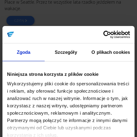
Place w Seattle. Przez te wszystkie lata rzadko jeździłem na
wakacje.
CZYTAJ
Zgoda
Szczegóły
O plikach cookies
Niniejsza strona korzysta z plików cookie
Wykorzystujemy pliki cookie do spersonalizowania treści
i reklam, aby oferować funkcje społecznościowe i
analizować ruch w naszej witrynie. Informacje o tym, jak
korzystasz z naszej witryny, udostępniamy partnerom
społecznościowym, reklamowym i analitycznym.
Partnerzy mogą połączyć te informacje z innymi danymi
OBSŁUGA KLIENTA
OBOWIĄZKOWE LEKTURY PRZEDSIĘBIORCY
otrzymanymi od Ciebie lub uzyskanymi podczas
korzystania z ich usług.
Dawaj innym szczęście, Tony Hsieh –