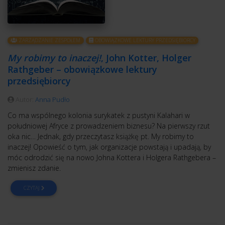
ZARZĄDZANIE ZESPOŁEM
OBOWIĄZKOWE LEKTURY PRZEDSIĘBIORCY
My robimy to inaczej!
, John Kotter, Holger
Rathgeber – obowiązkowe lektury
przedsiębiorcy
Autor:
Anna Pudło
Co ma wspólnego kolonia surykatek z pustyni Kalahari w
południowej Afryce z prowadzeniem biznesu? Na pierwszy rzut
oka nic… Jednak, gdy przeczytasz książkę pt. My robimy to
inaczej! Opowieść o tym, jak organizacje powstają i upadają, by
móc odrodzić się na nowo Johna Kottera i Holgera Rathgebera –
zmienisz zdanie.
CZYTAJ