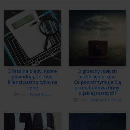
3 fatalne błędy, które
3 grzechy małych
powodują, że Twoi
przedsiębiorców.
klienci patrzą tylko na
Co powstrzymuje Cię
cenę
przed budową firmy,
o jakiej marzysz?
Autor:
Paweł Królak
Autor:
Katarzyna Trzonek