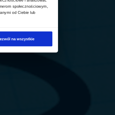
artnerom społecznościowym,
anymi od Ciebie lub
ezwól na wszystkie