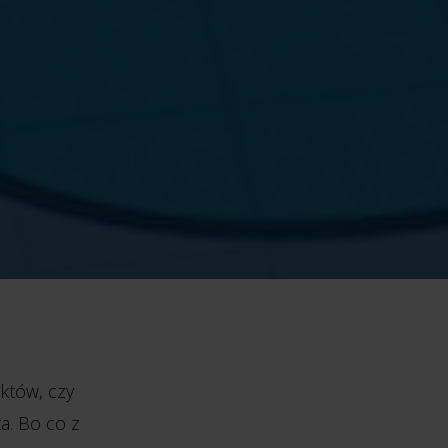
któw, czy
a. Bo co z