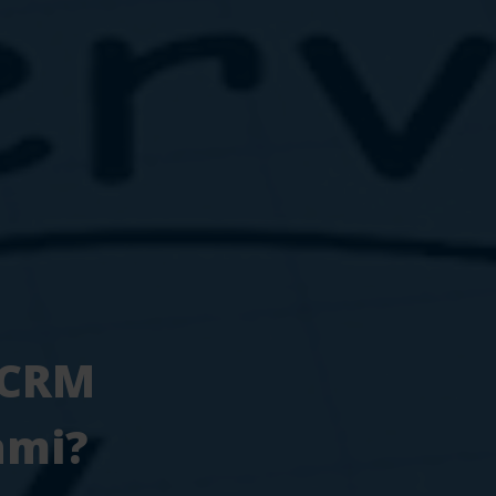
 CRM
ami?