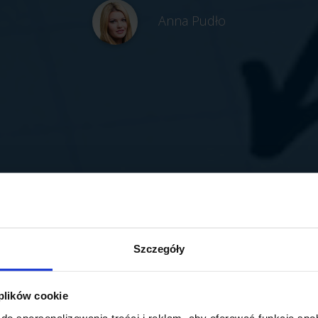
Anna Pudło
Szczegóły
 plików cookie
do spersonalizowania treści i reklam, aby oferować funkcje sp