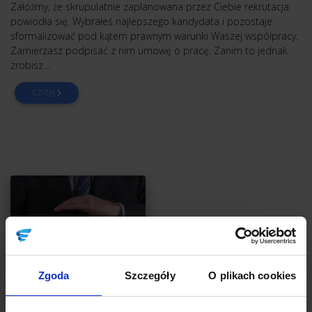
Załóżmy, że skrupulatnie zaplanowana przez Ciebie rekrutacja
powiodła się. Wybrałeś najlepszego kandydata i pozostaje
sformalizować pod kątem prawnym warunki Waszej współpracy.
Zamierzasz podpisać z nim umowę o pracę. Zanim to jednak
zrobisz…
CZYTAJ
Zgoda
Szczegóły
O plikach cookies