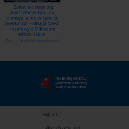
„Człowiek staje się
mistrzem w tym, co
trenuje, a nie w tym, co
powtarza” – druga część
rozmowy z Miłoszem
Brzezińskim
Autor:
Martyna Kosienkowska
Regulamin
Polityka Prywatności