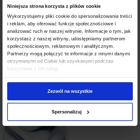
Niniejsza strona korzysta z plików cookie
PRAWO BIZNESU
Wykorzystujemy pliki cookie do spersonalizowania treści
Prawa przedsiębiorcy w Polsce – sprawdź, co Ci
i reklam, aby oferować funkcje społecznościowe i
wolno, a co może Cię ograniczać
analizować ruch w naszej witrynie. Informacje o tym, jak
korzystasz z naszej witryny, udostępniamy partnerom
Autor:
Rafał Horończyk
społecznościowym, reklamowym i analitycznym.
Gdy prowadzisz biznes, w pewnym momencie możesz zacząć
Partnerzy mogą połączyć te informacje z innymi danymi
się zastanawiać, co na dobrą sprawę Ci wolno, a czego Ci nie
otrzymanymi od Ciebie lub uzyskanymi podczas
wolno. Kiedy ktoś może powiedzieć, żebyś przestał robić to, co
robisz, bo jak nie, to zostaniesz ukarany? Kiedy możesz być
korzystania z ich usług.
pewien, że nie ma racji i działać dalej?
CZYTAJ
Zezwól na wszystkie
Spersonalizuj