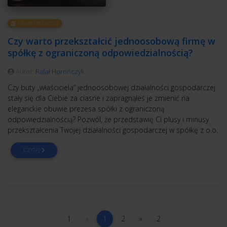
PRAWO BIZNESU
Czy warto przekształcić jednoosobową firmę w
spółkę z ograniczoną odpowiedzialnością?
Autor:
Rafał Horończyk
Czy buty „właściciela” jednoosobowej działalności gospodarczej
stały się dla Ciebie za ciasne i zapragnąłeś je zmienić na
eleganckie obuwie prezesa spółki z ograniczoną
odpowiedzialnością? Pozwól, że przedstawię Ci plusy i minusy
przekształcenia Twojej działalności gospodarczej w spółkę z o.o.
CZYTAJ
1
poprzednia
(current)
2
następna
2
1
«
1
2
»
2