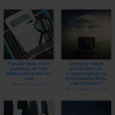
3 fatalne błędy, które
3 grzechy małych
powodują, że Twoi
przedsiębiorców.
klienci patrzą tylko na
Co powstrzymuje Cię
cenę
przed budową firmy,
o jakiej marzysz?
Autor:
Paweł Królak
Autor:
Katarzyna Trzonek