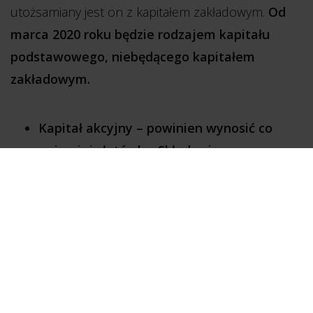
utożsamiany jest on z kapitałem zakładowym.
Od
marca 2020 roku będzie rodzajem kapitału
podstawowego, niebędącego kapitałem
zakładowym.
Kapitał akcyjny – powinien wynosić co
najmniej złotówkę. Składa się z
wniesionych wkładów pieniężnych oraz
niepieniężnych. Przedmiotem wkładu
niepieniężnego nie może być jednak prawo
niezbywalne (czyli niemogące być
przedmiotem obrotu, jak np. służebności
osobiste) lub świadczenie pracy czy usług.