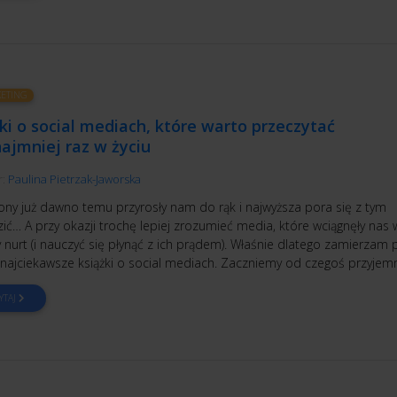
ETING
ki o social mediach, które warto przeczytać
ajmniej raz w życiu
r:
Paulina Pietrzak-Jaworska
ony już dawno temu przyrosły nam do rąk i najwyższa pora się z tym
ć… A przy okazji trochę lepiej zrozumieć media, które wciągnęły nas 
 nurt (i nauczyć się płynąć z ich prądem). Właśnie dlatego zamierzam 
ś najciekawsze książki o social mediach. Zaczniemy od czegoś przyjem
YTAJ