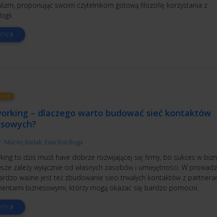
lizm, proponując swoim czytelnikom gotową filozofię korzystania z
ogii.
YTAJ
RACJE
orking – dlaczego warto budować sieć kontaktów
esowych?
r:
Maciej Bielak
,
Ewa Rot-Buga
ing to dziś must have dobrze rozwijającej się firmy, bo sukces w bizn
wsze zależy wyłącznie od własnych zasobów i umiejętności. W prowadz
bardzo ważne jest też zbudowanie sieci trwałych kontaktów z partneram
hentami biznesowymi, którzy mogą okazać się bardzo pomocni.
YTAJ