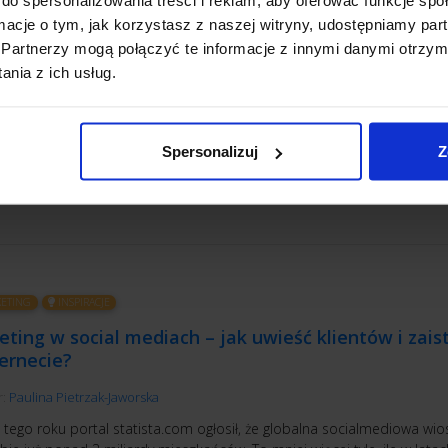
 tylko
ormacje o tym, jak korzystasz z naszej witryny, udostępniamy p
r:
Paulina Pietrzak-Jaworska
,
Maciej Wojtas
Partnerzy mogą połączyć te informacje z innymi danymi otrzym
 się ukryć, że grupy na Facebooku to społeczeństwo w pigułce – w ka
nia z ich usług.
emie przecież pierwotny instynkt stadny, który pcha nas w kierunku lu
ch zainteresowaniach. Jeśli chciałbyś dowiedzieć się, jak utworzyć g
oku, zapnij pasy. Ruszamy na wycieczkę po świecie wirtualnych społec
Spersonalizuj
Z
YTAJ
ETING
INSPIRACJE
ting w social mediach – jak uwieść klientów i zais
ernecie?
r:
Paulina Pietrzak-Jaworska
 tego roku portal statista.com ogłosił, że globalna socialmediowa wio