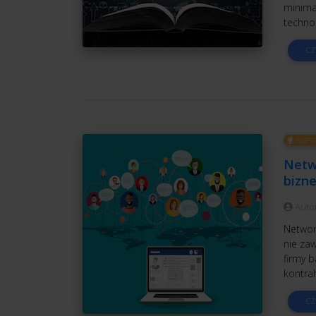
minima
technol
CZ
INSPI
Netw
bizn
Auto
Network
nie za
firmy 
kontra
CZ