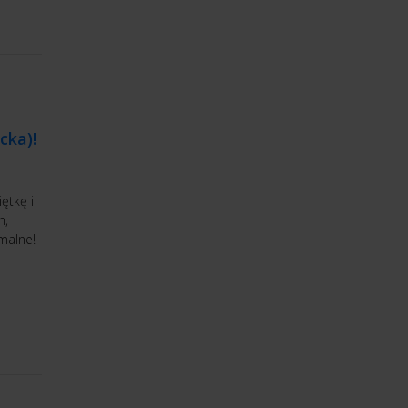
cka)!
ętkę i
h,
rmalne!