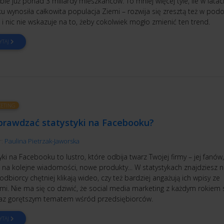
obie już ponad 3 miliardy mieszkańców. To mniej więcej tyle, ile w latac
ku wynosiła całkowita populacja Ziemi – rozwija się zresztą też w po
i nic nie wskazuje na to, żeby cokolwiek mogło zmienić ten trend.
YTAJ
ETING
sprawdzać statystyki na Facebooku?
r:
Paulina Pietrzak-Jaworska
yki na Facebooku to lustro, które odbija twarz Twojej firmy – jej fanów,
e na kolejne wiadomości, nowe produkty... W statystykach znajdziesz 
 odbiorcy chętniej klikają wideo, czy też bardziej angażują ich wpisy ze
mi. Nie ma się co dziwić, że social media marketing z każdym rokiem 
raz gorętszym tematem wśród przedsiębiorców.
YTAJ