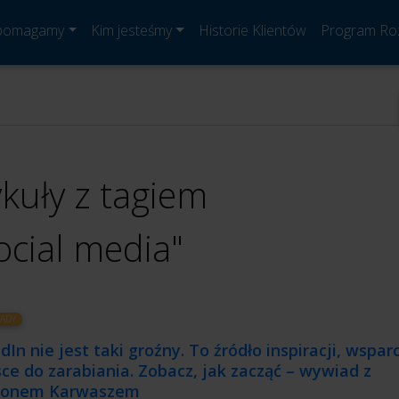
 pomagamy
Kim jesteśmy
Historie Klientów
Program Ro
ykuły z tagiem
ocial media"
ADY
dIn nie jest taki groźny. To źródło inspiracji, wsparc
ce do zarabiania. Zobacz, jak zacząć – wywiad z
onem Karwaszem