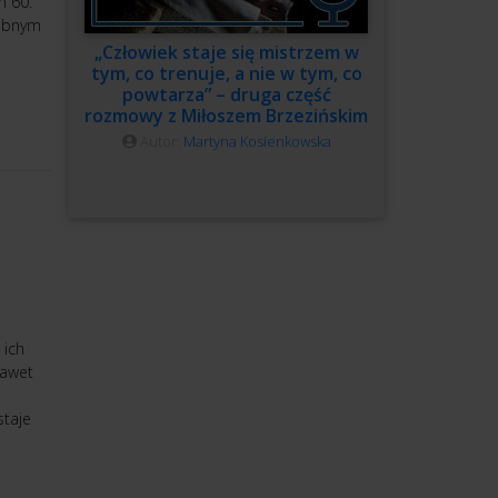
h 60.
dobnym
„Człowiek staje się mistrzem w
tym, co trenuje, a nie w tym, co
powtarza” – druga część
rozmowy z Miłoszem Brzezińskim
Autor:
Martyna Kosienkowska
 ich
nawet
staje