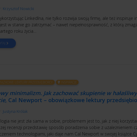
r:
Krzysztof Nowicki
korzystując LinkedIna, nie tylko rozwija swoją firmę, ale też inspiruje in
 jest w stanie go zatrzymać – nawet niepełnosprawność, z którą zmaga
artego roku życia…
YTAJ
ĄZKOWE LEKTURY PRZEDSIĘBIORCY
INSPIRACJE
owy minimalizm. Jak zachować skupienie w hałaśliw
ie
, Cal Newport – obowiązkowe lektury przedsiębio
r:
Justyna Królak
ogia nie jest zła sama w sobie, problemem jest to, jak z niej korzyst
jszej recenzji przedstawię sposób poradzenia sobie z uzależnieniem c
oczeniem technologiami, jaki daje nam Cal Newport w swojej książce C