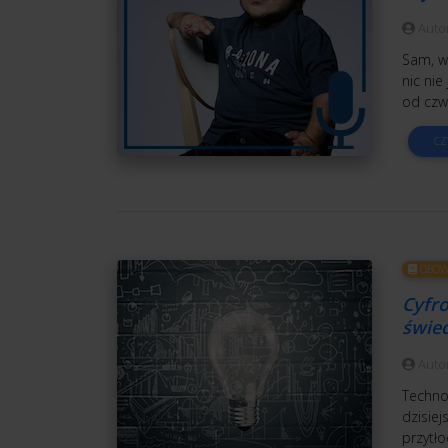
Auto
Sam, wy
nic nie
od czw
CZ
OBOWI
Cyfr
świec
Auto
Technol
dzisie
przytł