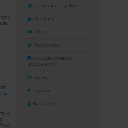
Zarządzanie zespołem
nych. I
Rekrutacja
 się
Finanse
Prawo biznesu
Obowiązkowe lektury
przedsiębiorcy
Wywiady
ym
Inspiracje
rcy
Nasi autorzy
amy. W
zy
yfrowy