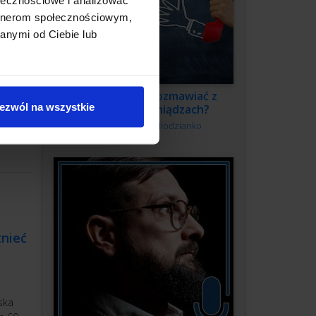
artnerom społecznościowym,
anymi od Ciebie lub
żdym z
dzi o
rupę na
Jak swobodnie rozmawiać z
zności.
ezwól na wszystkie
klientem o pieniądzach?
Autor:
Kamila Młodzianko
tnieć
ska