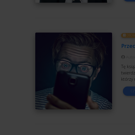
OBOWI
Przed
Auto
Tę ksią
twierdz
którzy 
CZ