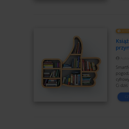
MARK
Książ
przyn
Auto
Smartf
pogodzi
cyfrowy
Ci dzi
CZ