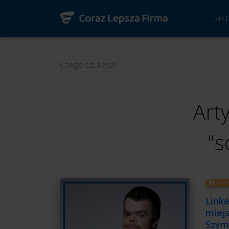
Jak
Czego szukasz?
Art
"s
WYWI
Linke
miejs
Szym