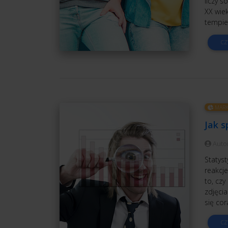
liczy s
XX wie
tempie 
CZ
MARK
Jak 
Auto
Statyst
reakcj
to, czy
zdjęcia
się co
CZ