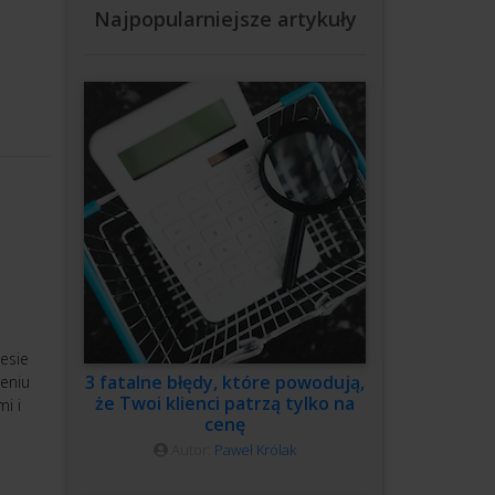
Najpopularniejsze artykuły
esie
3 fatalne błędy, które powodują,
eniu
że Twoi klienci patrzą tylko na
i i
cenę
Autor:
Paweł Królak