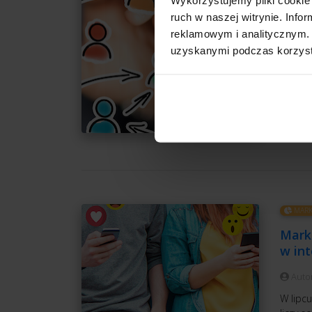
i nie
ruch w naszej witrynie. Inf
Auto
reklamowym i analitycznym. 
Nie da
uzyskanymi podczas korzysta
nas drz
podobny
Facebo
CZ
MARK
Marke
w int
Auto
W lipcu