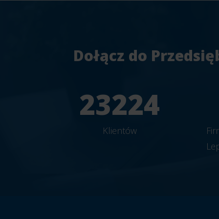
Dołącz do Przedsię
25804
Klientów
Fi
Le