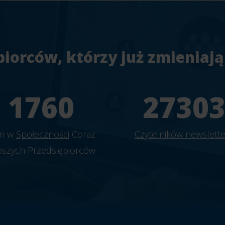
biorców, którzy już zmieniają
1956
3033
rm w
Społeczności
Coraz
Czytelników newslette
pszych Przedsiębiorców