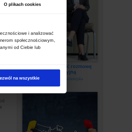
O plikach cookies
ę pewne
ołecznościowe i analizować
artnerom społecznościowym,
anymi od Ciebie lub
Jak przeprowadzić rozmowę
kwalifikacyjną
ej
ezwól na wszystkie
Autor:
Monika Madejska
pod
a