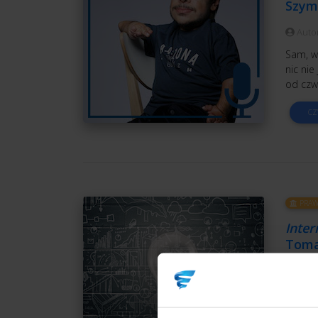
Szym
Auto
Sam, wy
nic nie
od czw
CZ
PRAW
Inter
Toma
Auto
Jeśli p
potenc