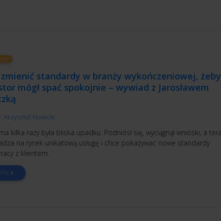
ADY
 zmienić standardy w branży wykończeniowej, żeby
stor mógł spać spokojnie – wywiad z Jarosławem
czką
r:
Krzysztof Nowicki
rma kilka razy była bliska upadku. Podniósł się, wyciągnął wnioski, a ter
dza na rynek unikatową usługę i chce pokazywać nowe standardy
racy z klientem.
YTAJ