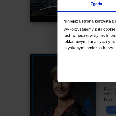
publik
Zgoda
jeszcz
przepis
Niniejsza strona korzysta z
CZ
Wykorzystujemy pliki cookie 
ruch w naszej witrynie. Inf
reklamowym i analitycznym. 
uzyskanymi podczas korzysta
WYWI
Ludzi
zmia
Auto
Masz s
sobą d
Kozak –
CZ