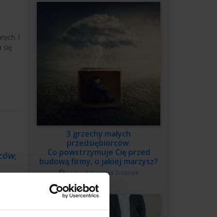
nych. I
 się
3 grzechy małych
przedsiębiorców.
Co powstrzymuje Cię przed
rców
,
budową firmy, o jakiej marzysz?
Autor:
Katarzyna Trzonek
rzeć do