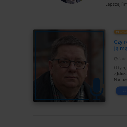
Lepszej Fir
WYWI
Czy r
ją m
Auto
O tym,
z Juliu
Nadawc
CZ