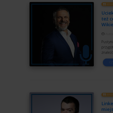
WYWI
Uciek
też 
Wiki
Auto
Pustyn
przygot
znaleźć
CZ
WYWI
Linke
miejs