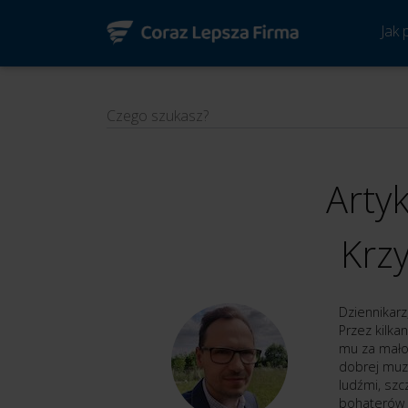
Jak
Czego szukasz?
Arty
Krzy
Dziennikarz
Przez kilka
mu za mało 
dobrej muzy
ludźmi, szc
bohaterów 