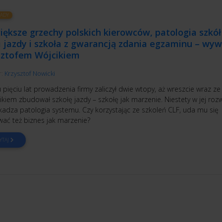
ADY
ększe grzechy polskich kierowców, patologia szkół
 jazdy i szkoła z gwarancją zdania egzaminu – wyw
sztofem Wójcikiem
r:
Krzysztof Nowicki
 pięciu lat prowadzenia firmy zaliczył dwie wtopy, aż wreszcie wraz ze
kiem zbudował szkołę jazdy – szkołę jak marzenie. Niestety w jej roz
kadza patologia systemu. Czy korzystając ze szkoleń CLF, uda mu się
ać też biznes jak marzenie?
YTAJ