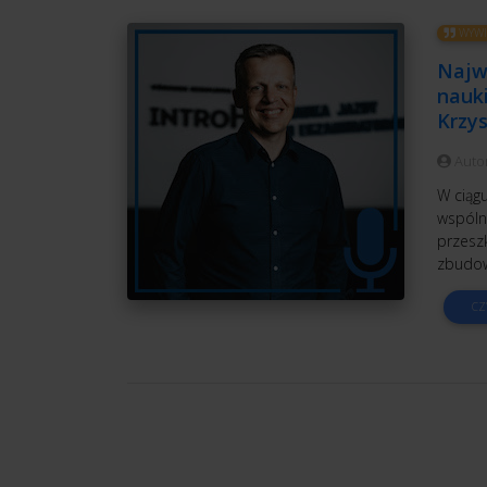
WYWI
Najwi
nauki
Krzy
Auto
W ciągu
wspólni
przesz
zbudow
CZ