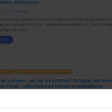
onem Karwaszem
r:
Krzysztof Nowicki
korzystując LinkedIna, nie tylko rozwija swoją firmę, ale też inspiruje in
 jest w stanie go zatrzymać – nawet niepełnosprawność, z którą zmaga
artego roku życia…
YTAJ
O BIZNESU
OBOWIĄZKOWE LEKTURY PRZEDSIĘBIORCY
net a prawo – jak się nie potknąć? Poradnik dla twó
sz Palak – obowiązkowe lektury przedsiębiorcy
r:
Krzysztof Nowicki
rowadzisz firmę, to z pewnością działasz też w internecie. I chcesz dot
jalnych klientów. Wykorzystujesz dobrodziejstwa nowoczesności i