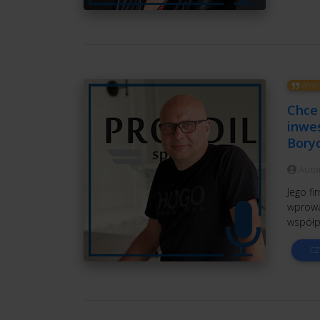
WYWI
Chce
inwe
Bory
Auto
Jego fi
wprowa
współp
CZ