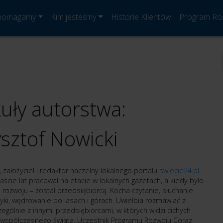
 pomagamy
Kim jesteśmy
Historie Klientów
Program Ro
kuły autorstwa:
sztof Nowicki
, założyciel i redaktor naczelny lokalnego portalu
swiecie24.pl
.
naście lat pracował na etacie w lokalnych gazetach, a kiedy było
rozwoju – został przedsiębiorcą. Kocha czytanie, słuchanie
ki, wędrowanie po lasach i górach. Uwielbia rozmawiać z
zególnie z innymi przedsiębiorcami, w których widzi cichych
współczesnego świata. Uczestnik Programu Rozwoju Coraz