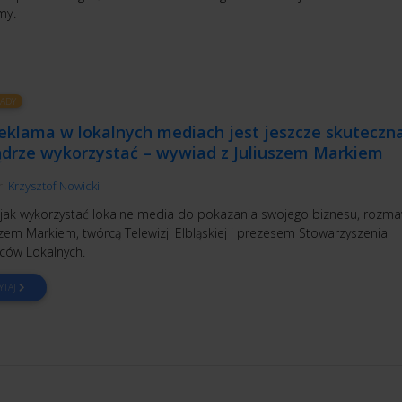
my.
ADY
eklama w lokalnych mediach jest jeszcze skuteczna
ądrze wykorzystać – wywiad z Juliuszem Markiem
r:
Krzysztof Nowicki
 jak wykorzystać lokalne media do pokazania swojego biznesu, rozm
szem Markiem, twórcą Telewizji Elbląskiej i prezesem Stowarzyszenia
ów Lokalnych.
YTAJ