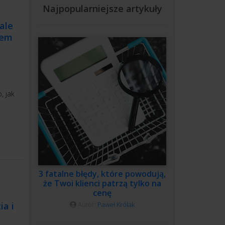
Najpopularniejsze artykuły
ale
iem
, jak
3 fatalne błędy, które powodują,
że Twoi klienci patrzą tylko na
cenę
ia i
Autor:
Paweł Królak