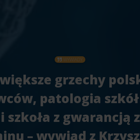
WYWIADY
większe grzechy pols
wców, patologia szkół
 i szkoła z gwarancją 
inu – wywiad z Krzys