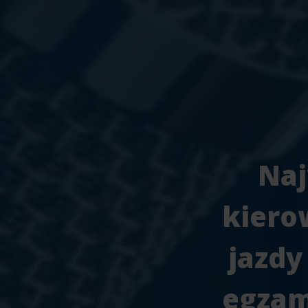
Naj
kiero
jazdy
egzam