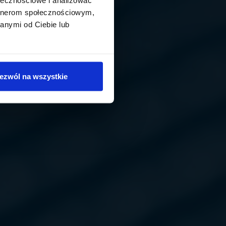
artnerom społecznościowym,
anymi od Ciebie lub
ezwól na wszystkie