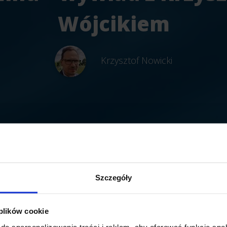
Wójcikiem
Krzysztof Nowicki
Szczegóły
 plików cookie
do spersonalizowania treści i reklam, aby oferować funkcje sp