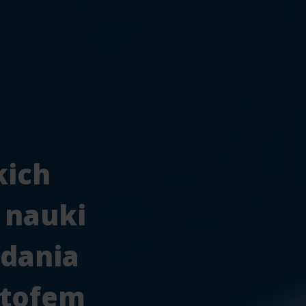
kich
 nauki
zdania
ztofem