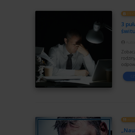
EFEK
3 puł
świt
Auto
Zobacz,
rodziny
odpowie
CZ
WYWI
„Nauc