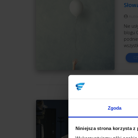
Słowa
Auto
Nie usł
blogu C
podnies
wszystk
CZ
WORK
Zgoda
Pasjo
Auto
Niniejsza strona korzysta z
Pasjon
Wykorzystujemy pliki cookie 