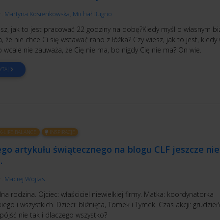
r:
Martyna Kosienkowska
,
Michał Bugno
esz, jak to jest pracować 22 godziny na dobę?Kiedy myśl o własnym bi
, że nie chce Ci się wstawać rano z łóżka? Czy wiesz, jak to jest, kiedy
 wcale nie zauważa, że Cię nie ma, bo nigdy Cię nie ma? On wie.
YTAJ
-LIFE BALANCE
INSPIRACJE
go artykułu świątecznego na blogu CLF jeszcze nie
…
r:
Maciej Wojtas
a rodzina. Ojciec: właściciel niewielkiej firmy. Matka: koordynatorka
iego i wszystkich. Dzieci: bliźnięta, Tomek i Tymek. Czas akcji: grudzie
pójść nie tak i dlaczego wszystko?