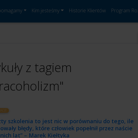
 pomagamy
Kim jesteśmy
Historie Klientów
Program Ro
ykuły z tagiem
racoholizm"
RACJE
ty szkolenia to jest nic w porównaniu do tego, ile
owały błędy, które człowiek popełnił przez naście
nich lat” – Marek Kiełtyka