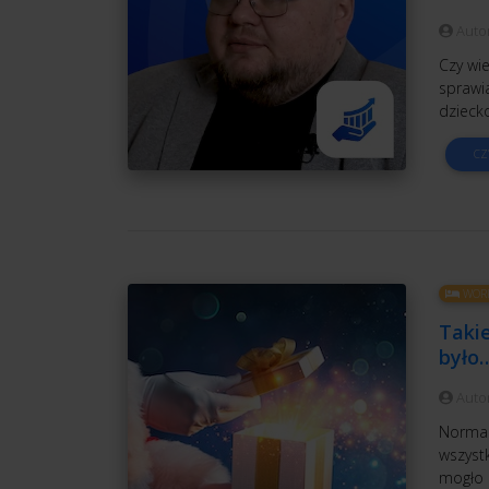
Auto
Czy wi
sprawia
dziecko
CZ
WORK
Takie
było
Auto
Normaln
wszystk
mogło 