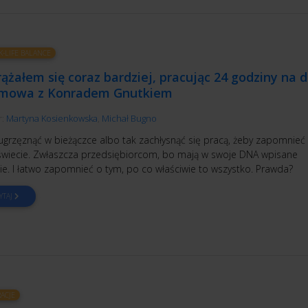
-LIFE BALANCE
ążałem się coraz bardziej, pracując 24 godziny na 
zmowa z Konradem Gnutkiem
r:
Martyna Kosienkowska
,
Michał Bugno
ugrzęznąć w bieżączce albo tak zachłysnąć się pracą, żeby zapomnieć
świecie. Zwłaszcza przedsiębiorcom, bo mają w swoje DNA wpisane
ie. I łatwo zapomnieć o tym, po co właściwie to wszystko. Prawda?
YTAJ
RACJE