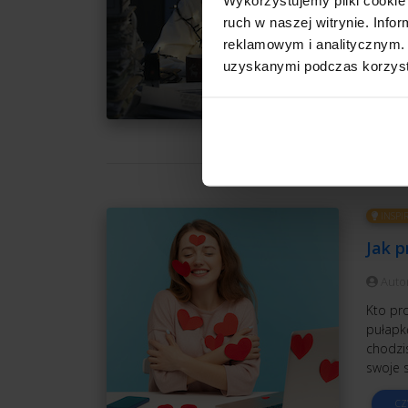
uzależ
ruch w naszej witrynie. Inf
ciągłeg
reklamowym i analitycznym. 
odpocz
uzyskanymi podczas korzysta
CZ
INSPI
Jak p
Auto
Kto pr
pułapkę
chodzis
swoje si
CZ