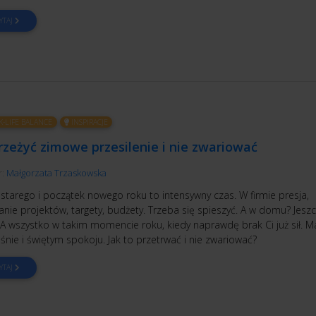
YTAJ
-LIFE BALANCE
INSPIRACJE
rzeżyć zimowe przesilenie i nie zwariować
r:
Małgorzata Trzaskowska
starego i początek nowego roku to intensywny czas. W firmie presja,
nie projektów, targety, budżety. Trzeba się spieszyć. A w domu? Jesz
 A wszystko w takim momencie roku, kiedy naprawdę brak Ci już sił. M
 śnie i świętym spokoju. Jak to przetrwać i nie zwariować?
YTAJ