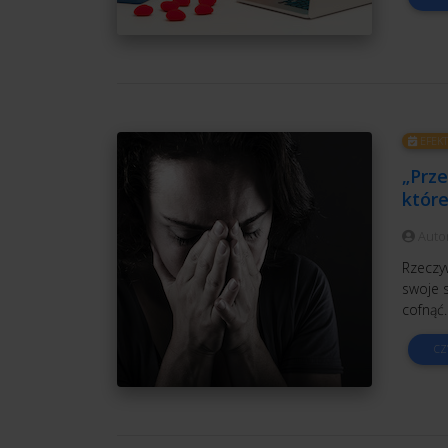
EFEK
„Prze
które
Auto
Rzeczy
swoje s
cofnąć.
CZ