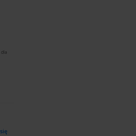
 dla
się