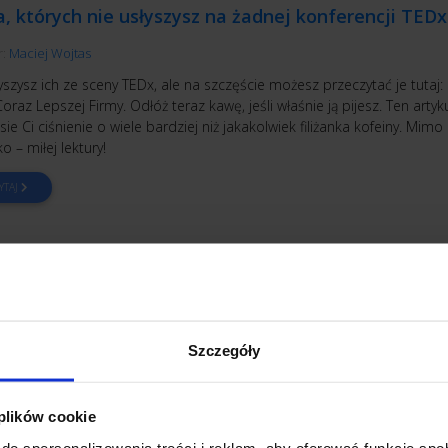
, których nie usłyszysz na żadnej konferencji TEDx
r:
Maciej Wojtas
yszysz ich ze sceny TEDx, ale na szczęście możesz przeczytać je tutaj:
oraz Lepszej Firmy. Odłóż teraz kawę, jeśli właśnie ją pijesz. Ten artyk
ie Ci ciśnienie o wiele bardziej niż jakakolwiek filiżanka kofeiny. Mimo
o – miłej lektury!
YTAJ
-LIFE BALANCE
Szczegóły
nat czy pracoholik – kim tak naprawdę jesteś?
r:
Agnieszka Kozak
 plików cookie
at ma życie. W przeciwieństwie do pracoholika. Pracoholizm to rodzaj
do spersonalizowania treści i reklam, aby oferować funkcje sp