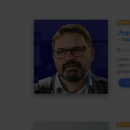
WORK
„Pogr
– ro
Auto
Łatwo 
całym 
działan
CZ
INSPI