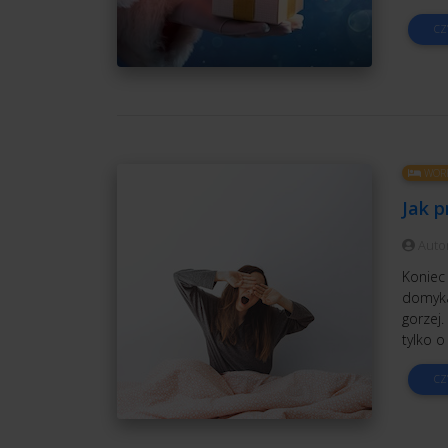
CZ
WORK
Jak p
Auto
Koniec 
domyka
gorzej.
tylko o
CZ