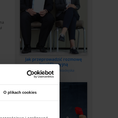
 na
uł
Jak przeprowadzić rozmowę
kwalifikacyjną
Autor:
Monika Madejska
O plikach cookies
ołecznościowe i analizować