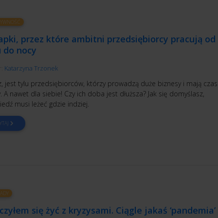
TYWNOŚĆ
apki, przez które ambitni przedsiębiorcy pracują od
u do nocy
r:
Katarzyna Trzonek
 jest tylu przedsiębiorców, którzy prowadzą duże biznesy i mają czas
. A nawet dla siebie! Czy ich doba jest dłuższa? Jak się domyślasz,
dź musi leżeć gdzie indziej.
YTAJ
ADY
zyłem się żyć z kryzysami. Ciągle jakaś ‘pandemia’ 