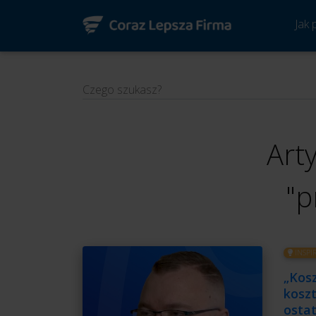
Jak
Czego szukasz?
Art
"p
INSPI
„Kosz
koszt
ostat