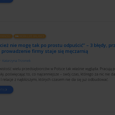
TYWNOŚĆ
WORK-LIFE BALANCE
cież nie mogę tak po prostu odpuścić” – 3 błędy, pr
 prowadzenie firmy staje się męczarnią
r:
Katarzyna Trzonek
wistość wielu przedsiębiorców w Polsce tak właśnie wygląda. Pracują
iły, poświęcając to, co najcenniejsze – swój czas, którego za nic nie da
 I relacje z najbliższymi, których czasem nie da się już odbudować.
YTAJ