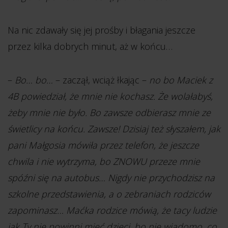
Na nic zdawały się jej prośby i błagania jeszcze
przez kilka dobrych minut, aż w końcu…
–
Bo… bo…
– zaczął, wciąż łkając –
no bo Maciek z
4B powiedział, że mnie nie kochasz. Że wolałabyś,
żeby mnie nie było. Bo zawsze odbierasz mnie ze
świetlicy na końcu. Zawsze! Dzisiaj też słyszałem, jak
pani Małgosia mówiła przez telefon, że jeszcze
chwila i nie wytrzyma, bo ZNOWU przeze mnie
spóźni się na autobus… Nigdy nie przychodzisz na
szkolne przedstawienia, a o zebraniach rodziców
zapominasz… Maćka rodzice mówią, że tacy ludzie
jak Ty nie powinni mieć dzieci, bo nie wiadomo, co