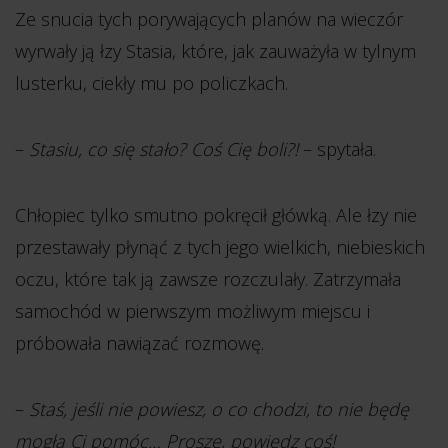
Ze snucia tych porywających planów na wieczór
wyrwały ją łzy Stasia, które, jak zauważyła w tylnym
lusterku, ciekły mu po policzkach.
–
Stasiu, co się stało? Coś Cię boli?!
– spytała.
Chłopiec tylko smutno pokręcił główką. Ale łzy nie
przestawały płynąć z tych jego wielkich, niebieskich
oczu, które tak ją zawsze rozczulały. Zatrzymała
samochód w pierwszym możliwym miejscu i
próbowała nawiązać rozmowę.
–
Staś, jeśli nie powiesz, o co chodzi, to nie będę
mogła Ci pomóc… Proszę, powiedz coś!