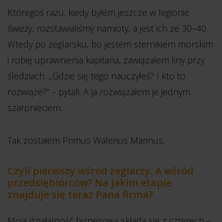
Któregoś razu, kiedy byłem jeszcze w legionie
świeży, rozstawialiśmy namioty, a jest ich ze 30–40.
Wtedy po żeglarsku, bo jestem sternikiem morskim
i robię uprawnienia kapitana, zawiązałem liny przy
śledziach. „Gdzie się tego nauczyłeś? I kto to
rozwiąże?” – pytali. A ja rozwiązałem je jednym
szarpnięciem.
Tak zostałem Primus Walerius Marinus.
Czyli pierwszy wśród żeglarzy. A wśród
przedsiębiorców? Na jakim etapie
znajduje się teraz Pana firma?
Moja działalność biznesowa składa się z czterech –