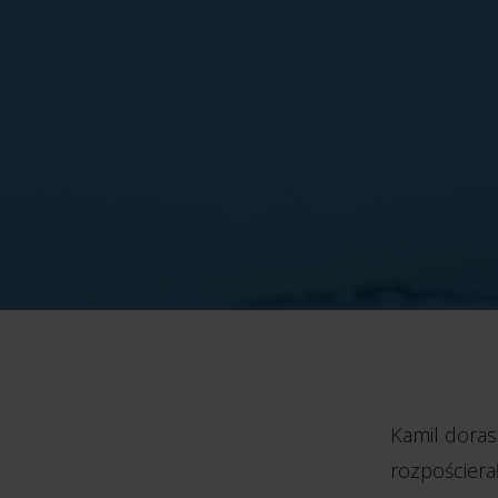
Kamil doras
rozpościerał