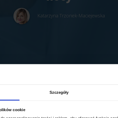
Katarzyna Trzonek-Maciejewska
Szczegóły
 plików cookie
do spersonalizowania treści i reklam, aby oferować funkcje sp