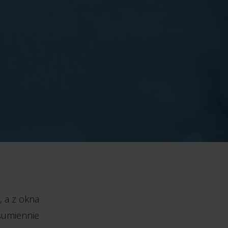
, a z okna
 sumiennie