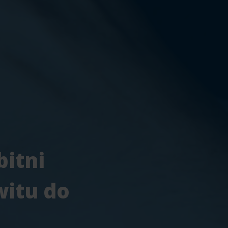
bitni
witu do