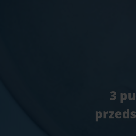
3 pu
przeds