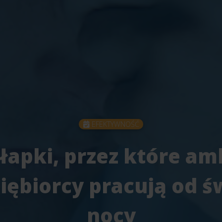
EFEKTYWNOŚĆ
łapki, przez które am
iębiorcy pracują od ś
nocy