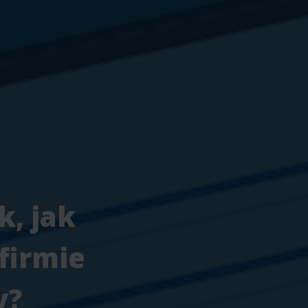
k, jak
firmie
y?