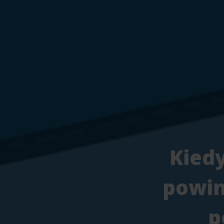
Kiedy
powin
p