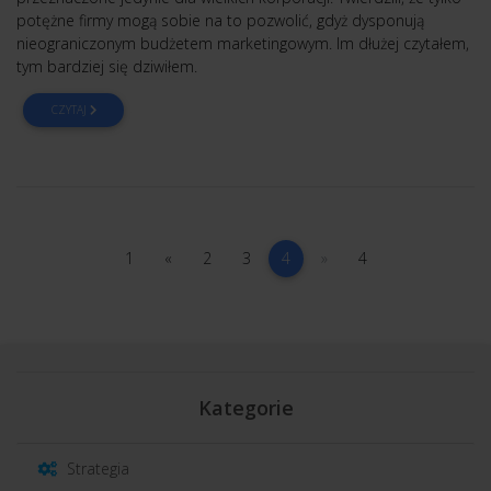
potężne firmy mogą sobie na to pozwolić, gdyż dysponują
nieograniczonym budżetem marketingowym. Im dłużej czytałem,
tym bardziej się dziwiłem.
CZYTAJ
1
poprzednia
2
3
(current)
następna
4
1
«
2
3
4
»
4
Kategorie
Strategia