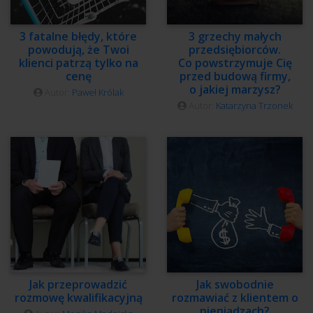
3 fatalne błędy, które
3 grzechy małych
powodują, że Twoi
przedsiębiorców.
klienci patrzą tylko na
Co powstrzymuje Cię
cenę
przed budową firmy,
o jakiej marzysz?
Autor:
Paweł Królak
Autor:
Katarzyna Trzonek
Jak przeprowadzić
Jak swobodnie
rozmowę kwalifikacyjną
rozmawiać z klientem o
pieniądzach?