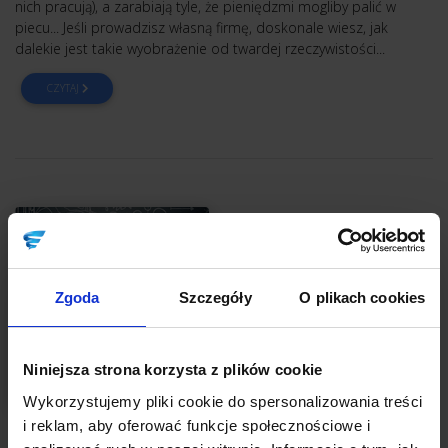
nich pracują), a zarabiają tyle, że pieniędzmi mogliby palić w
piecu... Jeśli prowadzisz własną firmę, doskonale wiesz, jak
dalekie jest takie wyobrażenie od twardej rzeczywistości...
CZYTAJ
Zgoda
Szczegóły
O plikach cookies
Niniejsza strona korzysta z plików cookie
Wykorzystujemy pliki cookie do spersonalizowania treści
i reklam, aby oferować funkcje społecznościowe i
OBOWIĄZKOWE LEKTURY PRZEDSIĘBIORCY
FINANSE