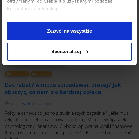
otrzymanymi od Ciebie lub uzyskanymi podczas
korzystania z ich usług.
Zezwól na wszystkie
Spersonalizuj
STRATEGIA
FINANSE
Dać rabat? A może sprzedawać drożej? Jak
obliczyć, co nam się bardziej opłaca
Autor:
Bartosz Tomala
Polityka cenowa to jedno z trudniejszych zagadnień, jakie musi
zgłębić przedsiębiorca, prowadząc firmę. Ma ona swój aspekt
psychologiczny i finansowy. Głęboko wpływa na wyniki finansowe
firmy, a więc na jej działanie i przyszłość. Bardzo łatwo popełnić