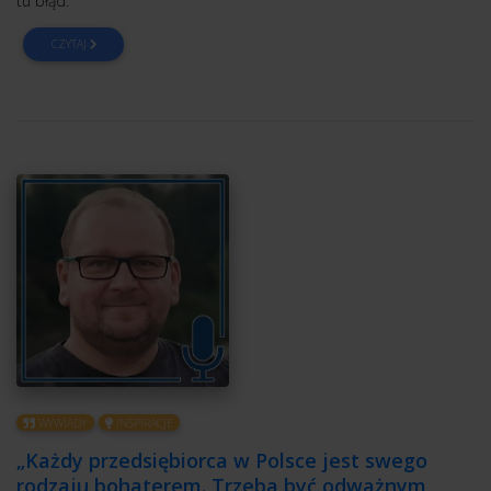
tu błąd.
CZYTAJ
WYWIADY
INSPIRACJE
„Każdy przedsiębiorca w Polsce jest swego
rodzaju bohaterem. Trzeba być odważnym,