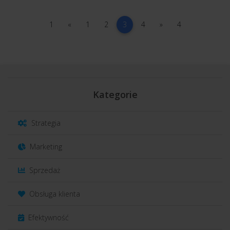
1
poprzednia
1
2
(current)
4
następna
4
1
«
1
2
3
4
»
4
Kategorie
Strategia
Marketing
Sprzedaż
Obsługa klienta
Efektywność