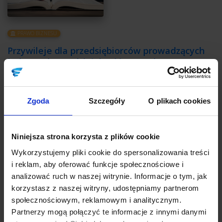
PRAWO BIZNESU
Przywileje dla przedsiębiorców prowadzących
jednoosobową działalność gospodarczą –
zmiany już w 2020 roku
Autor:
Małgorzata Suchecka
Zgoda
Szczegóły
O plikach cookies
Druga połowa przyszłego roku przyniesie znaczące zmiany dla
przedsiębiorców prowadzących jednoosobową działalność
gospodarczą. 1 czerwca 2020 r. zostaną oni objęci w znaczącym
Niniejsza strona korzysta z plików cookie
zakresie ochroną przysługującą dotychczas jedynie
konsumentom.
Wykorzystujemy pliki cookie do spersonalizowania treści
i reklam, aby oferować funkcje społecznościowe i
CZYTAJ
analizować ruch w naszej witrynie. Informacje o tym, jak
korzystasz z naszej witryny, udostępniamy partnerom
społecznościowym, reklamowym i analitycznym.
Partnerzy mogą połączyć te informacje z innymi danymi