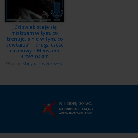
„Człowiek staje się
mistrzem w tym, co
trenuje, a nie w tym, co
powtarza” – druga część
rozmowy z Miłoszem
Brzezińskim
Autor:
Martyna Kosienkowska