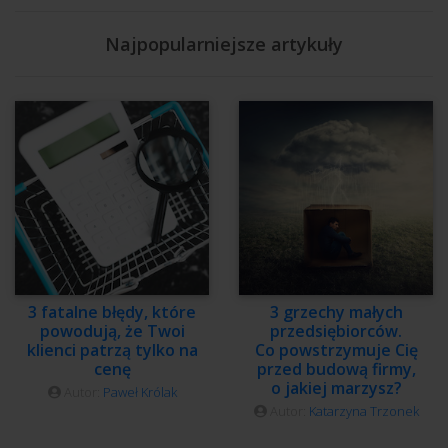
Najpopularniejsze artykuły
3 fatalne błędy, które
3 grzechy małych
powodują, że Twoi
przedsiębiorców.
klienci patrzą tylko na
Co powstrzymuje Cię
cenę
przed budową firmy,
o jakiej marzysz?
Autor:
Paweł Królak
Autor:
Katarzyna Trzonek