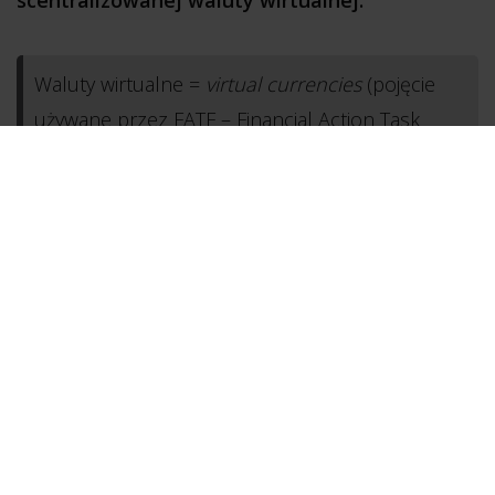
Waluty wirtualne =
virtual currencies
(pojęcie
używane przez FATF – Financial Action Task
Forces), czyli waluty niebędące prawnymi
środkami płatniczymi, a obejmujące zarówno
kryptowaluty (a wśród nich najpopularniejsze:
Bitcoin, Monero, Litecoin), jak i tzw.
scentralizowane waluty wirtualne – WebMoney,
PerfectMoney.
Przychody z obrotu walutami wirtualnymi będą
kwalifikowane odpowiednio do przychodów z
kapitałów pieniężnych
(art. 17 ustawy o PIT)
lub