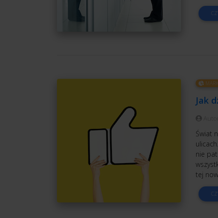
CZ
MARK
Jak d
Auto
Świat n
ulicach
nie pa
wszystk
tej now
CZ