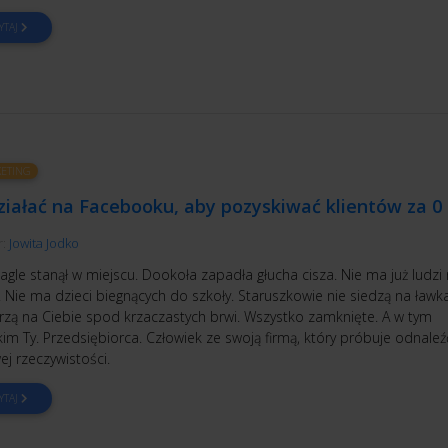
YTAJ
ETING
ziałać na Facebooku, aby pozyskiwać klientów za 0 
r:
Jowita Jodko
agle stanął w miejscu. Dookoła zapadła głucha cisza. Nie ma już ludzi
. Nie ma dzieci biegnących do szkoły. Staruszkowie nie siedzą na ławka
trzą na Ciebie spod krzaczastych brwi. Wszystko zamknięte. A w tym
im Ty. Przedsiębiorca. Człowiek ze swoją firmą, który próbuje odnaleź
ej rzeczywistości.
YTAJ