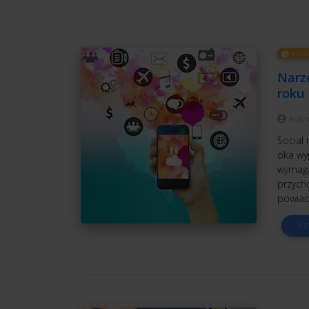
MARK
Narz
roku
Auto
Social 
oka wyg
wymaga
przych
powiad
CZ