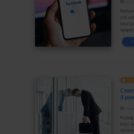
Auto
Reklam
coś ust
tworzy
wyspec
CZ
REKR
Czem
3 pow
Auto
Poznaj
kręci 
stroni