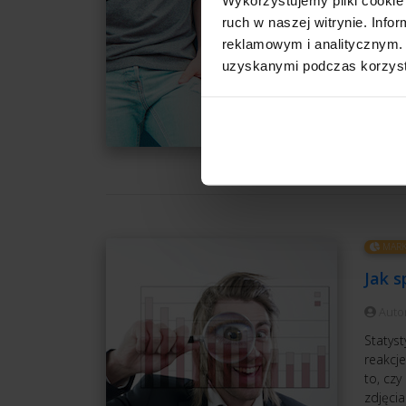
Auto
ruch w naszej witrynie. Inf
W lipcu
reklamowym i analitycznym. 
liczy s
uzyskanymi podczas korzysta
XX wie
tempie 
CZ
MARK
Jak 
Auto
Statyst
reakcj
to, czy
zdjęcia