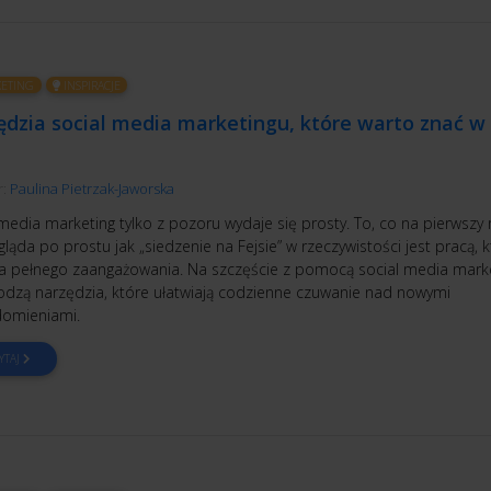
ETING
INSPIRACJE
ędzia social media marketingu, które warto znać w
r:
Paulina Pietrzak-Jaworska
media marketing tylko z pozoru wydaje się prosty. To, co na pierwszy 
ląda po prostu jak „siedzenie na Fejsie” w rzeczywistości jest pracą, 
 pełnego zaangażowania. Na szczęście z pomocą social media mar
odzą narzędzia, które ułatwiają codzienne czuwanie nad nowymi
omieniami.
YTAJ