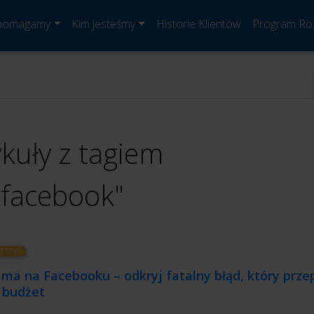
 pomagamy
Kim jesteśmy
Historie Klientów
Program Ro
ykuły z tagiem
"facebook"
ETING
ma na Facebooku – odkryj fatalny błąd, który prze
 budżet