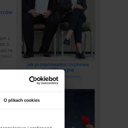
orców
żdym z
dzi o
rupę na
zności.
Jak przeprowadzić rozmowę
kwalifikacyjną
Autor:
Monika Madejska
O plikach cookies
tnieć
ołecznościowe i analizować