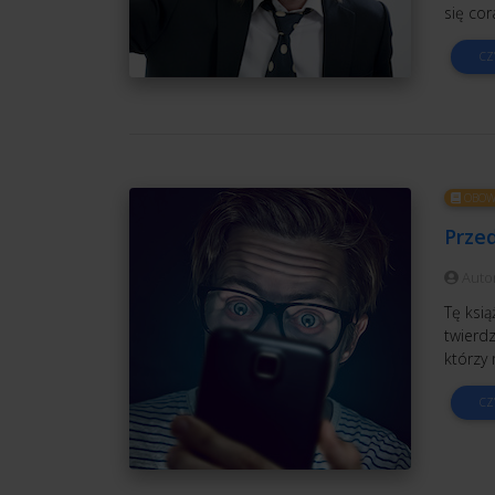
się co
CZ
OBOWI
Przed
Auto
Tę ksią
twierdz
którzy 
CZ