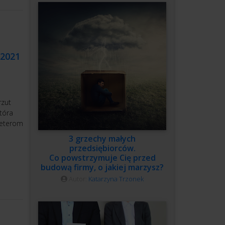
 2021
rzut
która
keterom
3 grzechy małych
przedsiębiorców.
Co powstrzymuje Cię przed
budową firmy, o jakiej marzysz?
Autor:
Katarzyna Trzonek