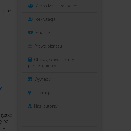
Zarządzanie zespołem
eś już
Rekrutacja
Finanse
Prawo biznesu
Obowiązkowe lektury
przedsiębiorcy
Wywiady
?
Inspiracje
Nasi autorzy
szystko
ży po
wno?