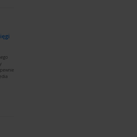
ięgi
nego
y
 pewnie
edia