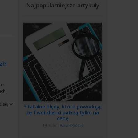
Najpopularniejsze artykuły
zł?
 na
ch i
ć się w
3 fatalne błędy, które powodują,
że Twoi klienci patrzą tylko na
cenę
Autor:
Paweł Królak