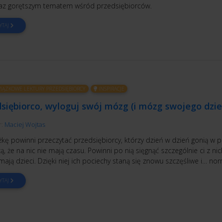
raz gorętszym tematem wśród przedsiębiorców.
YTAJ
ĄZKOWE LEKTURY PRZEDSIĘBIORCY
INSPIRACJE
siębiorco, wyloguj swój mózg (i mózg swojego dzie
r:
Maciej Wojtas
żkę powinni przeczytać przedsiębiorcy, którzy dzień w dzień gonią w pi
ą, że na nic nie mają czasu. Powinni po nią sięgnąć szczególnie ci z nic
mają dzieci. Dzięki niej ich pociechy staną się znowu szczęśliwe i… no
YTAJ