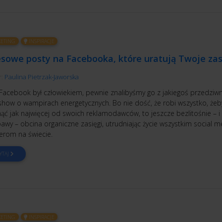
ETING
INSPIRACJE
esowe posty na Facebooka, które uratują Twoje zas
r:
Paulina Pietrzak-Jaworska
Facebook był człowiekiem, pewnie znalibyśmy go z jakiegoś przedziw
 show o wampirach energetycznych. Bo nie dość, że robi wszystko, żeb
nąć jak najwięcej od swoich reklamodawców, to jeszcze bezlitośnie – i
awy – obcina organiczne zasięgi, utrudniając życie wszystkim social m
rom na świecie.
YTAJ
ETING
INSPIRACJE