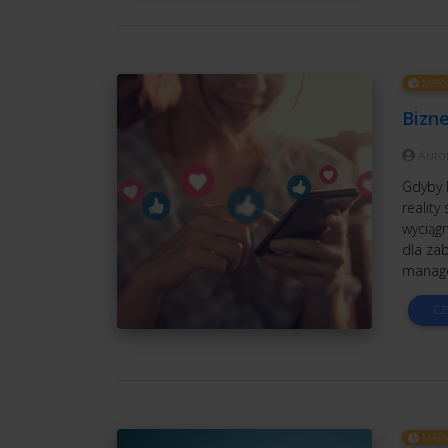
MARK
Bizn
Auto
Gdyby 
reality
wyciąg
dla zab
manage
CZ
MARK