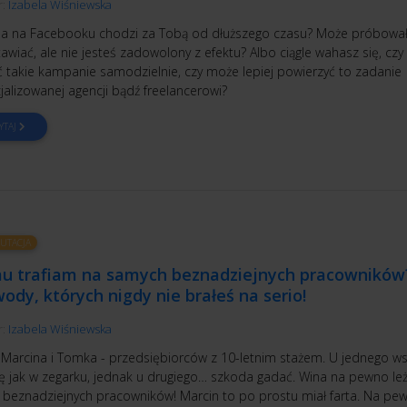
r:
Izabela Wiśniewska
a na Facebooku chodzi za Tobą od dłuższego czasu? Może próbował
awiać, ale nie jesteś zadowolony z efektu? Albo ciągle wahasz się, czy
ć takie kampanie samodzielnie, czy może lepiej powierzyć to zadanie
jalizowanej agencji bądź freelancerowi?
YTAJ
UTACJA
u trafiam na samych beznadziejnych pracowników
ody, których nigdy nie brałeś na serio!
r:
Izabela Wiśniewska
 Marcina i Tomka - przedsiębiorców z 10-letnim stażem. U jednego w
się jak w zegarku, jednak u drugiego… szkoda gadać. Wina na pewno le
e beznadziejnych pracowników! Marcin to po prostu miał farta. Na pe