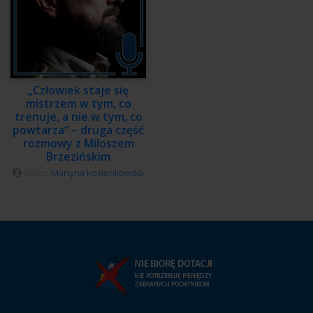
„Człowiek staje się
mistrzem w tym, co
trenuje, a nie w tym, co
powtarza” – druga część
rozmowy z Miłoszem
Brzezińskim
Autor:
Martyna Kosienkowska