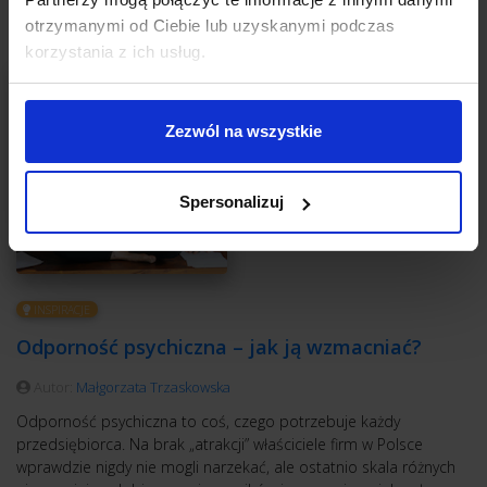
otrzymanymi od Ciebie lub uzyskanymi podczas
korzystania z ich usług.
Zezwól na wszystkie
Spersonalizuj
INSPIRACJE
Odporność psychiczna – jak ją wzmacniać?
Autor:
Małgorzata Trzaskowska
Odporność psychiczna to coś, czego potrzebuje każdy
przedsiębiorca. Na brak „atrakcji” właściciele firm w Polsce
wprawdzie nigdy nie mogli narzekać, ale ostatnio skala różnych