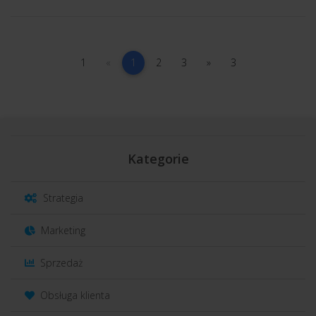
1
poprzednia
(current)
2
3
następna
3
1
«
1
2
3
»
3
Kategorie
Strategia
Marketing
Sprzedaż
Obsługa klienta