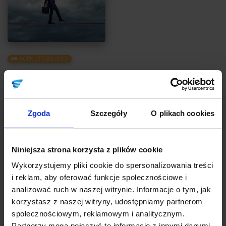
WORK-LIFE BALANCE
8 godzin w pracy i 8 godzin w domu? Niby
chcesz po równo, a wychodzi gó***!
Autor:
Arkadiusz Roszak
Zgoda
Szczegóły
O plikach cookies
Wszystkie sytuacje, w których czujesz frustrację, bunt czy
poczucie straty w związku z niezgodnością efektu wobec
zamierzonego celu w związku z przesiadywaniem w pracy
Niniejsza strona korzysta z plików cookie
kosztem rodziny, są pokerowym „sprawdzam”. Nasze firmy
mogą bardziej przypominać licytowanie zasobami niż
Wykorzystujemy pliki cookie do spersonalizowania treści
zarządzanie potencjałem.
i reklam, aby oferować funkcje społecznościowe i
analizować ruch w naszej witrynie. Informacje o tym, jak
CZYTAJ
korzystasz z naszej witryny, udostępniamy partnerom
społecznościowym, reklamowym i analitycznym.
Partnerzy mogą połączyć te informacje z innymi danymi