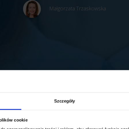
Małgorzata Trzaskowska
Szczegóły
 plików cookie
do spersonalizowania treści i reklam, aby oferować funkcje sp