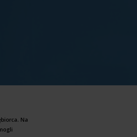
ębiorca. Na
mogli