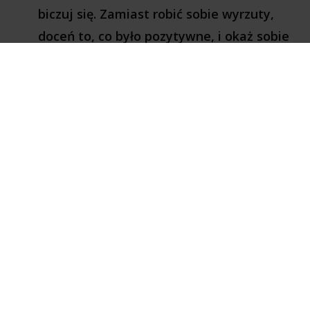
biczuj się. Zamiast robić sobie wyrzuty,
doceń to, co było pozytywne, i okaż sobie
wyrozumiałość.
Gdy rzeczywiście popełnisz błąd i przeżywasz
rozczarowanie, pozwól sobie poczuć te
emocje. Ale nie pozwalaj umysłowi, by doklejał
do nich swoje opowieści i gdybania. Nie miel
ich w kółko. To powoduje, że niepotrzebnie się
nakręcasz. Raczej skup się na tym, co
następnym razem możesz zrobić inaczej, aby
uzyskać lepszy rezultat.