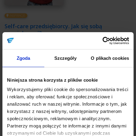
INSPIRACJE
Self-care przedsiębiorcy. Jak się sobą
zaopiekować?
Autor:
Małgorzata Trzaskowska
Stresująca codzienność, presja ze wszystkich stron, natłok
Zgoda
Szczegóły
O plikach cookies
zdarzeń, ciągłe zmiany, ryzyko, ciężar odpowiedzialności to dla
przedsiębiorców chleb powszedni. Jeśli jesteś właścicielem firmy,
dobrze o tym wiesz. Poniżej znajdziesz sprawdzone sposoby na
zadbanie o siebie, zarówno w sferze fizycznej, jak i mentalnej,
Niniejsza strona korzysta z plików cookie
emocjonalnej i duchowej.
Wykorzystujemy pliki cookie do spersonalizowania treści
i reklam, aby oferować funkcje społecznościowe i
CZYTAJ
analizować ruch w naszej witrynie. Informacje o tym, jak
korzystasz z naszej witryny, udostępniamy partnerom
społecznościowym, reklamowym i analitycznym.
Partnerzy mogą połączyć te informacje z innymi danymi
otrzymanymi od Ciebie lub uzyskanymi podczas