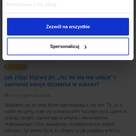
korzystania z ich usług.
Zezwól na wszystkie
Spersonalizuj
INSPIRACJE
Jak zdjąć klątwę pt. „nic mi się nie udaje” i
zamienić swoje działania w sukces?
Autor:
Agnieszka Kozak
Składamy się ze słów, które wypowiadają o nas inni. To, co o
sobie słyszymy, staje się scenariuszem naszego życia, czymś w
rodzaju skryptu zapisanego w umyśle i nieświadomie
realizowanego. Choć świadomie chcielibyśmy być ludźmi
sukcesu i żyć pełnią życia, to skrypty są jak pułapka, w którą