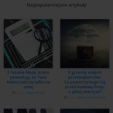
Najpopularniejsze artykuły
3 fatalne błędy, które
3 grzechy małych
powodują, że Twoi
przedsiębiorców.
klienci patrzą tylko na
Co powstrzymuje Cię
cenę
przed budową firmy,
o jakiej marzysz?
Autor:
Paweł Królak
Autor:
Katarzyna Trzonek