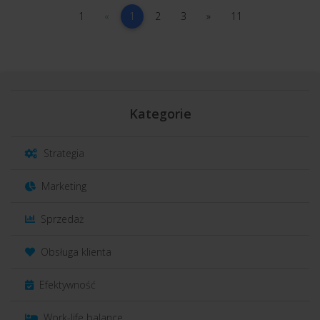
1
poprzednia
(current)
2
3
następna
11
1
«
1
2
3
»
11
Kategorie
Strategia
Marketing
Sprzedaż
Obsługa klienta
Efektywność
Work-life balance