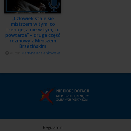
„Człowiek staje się
mistrzem w tym, co
trenuje, a nie w tym, co
powtarza” – druga część
rozmowy z Miłoszem
Brzezińskim
Autor:
Martyna Kosienkowska
Regulamin