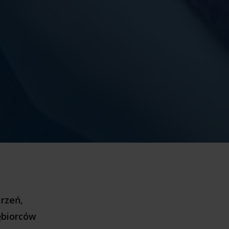
arzeń,
iębiorców