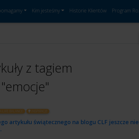
 pomagamy
Kim jesteśmy
Historie Klientów
Program Ro
ykuły z tagiem
"emocje"
-LIFE BALANCE
INSPIRACJE
go artykułu świątecznego na blogu CLF jeszcze nie
…