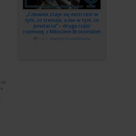
„Człowiek staje się mistrzem w
tym, co trenuje, a nie w tym, co
powtarza” – druga część
rozmowy z Miłoszem Brzezińskim
Autor:
Martyna Kosienkowska
 te
ni
i
ż