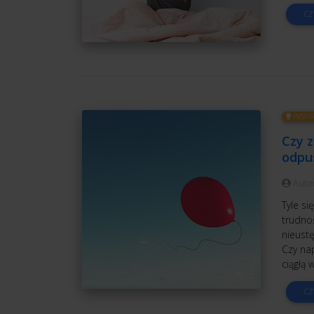
CZ
INSPI
Czy 
odpu
Auto
Tyle s
trudnoś
nieust
Czy na
ciągłą 
CZ