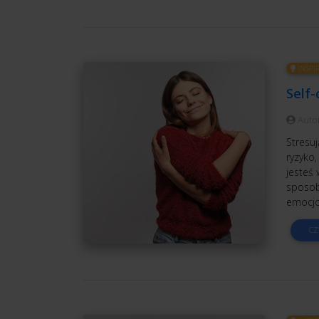
INSPI
Self-
Auto
Stresuj
ryzyko,
jesteś 
sposoby
emocjo
CZ