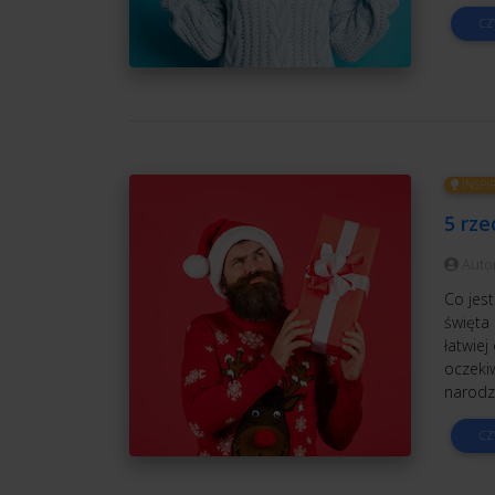
CZ
INSPI
5 rz
Auto
Co jes
święta 
łatwiej
oczeki
narodz
CZ