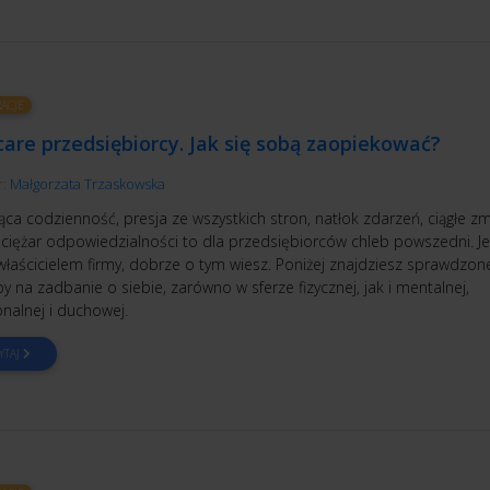
RACJE
care przedsiębiorcy. Jak się sobą zaopiekować?
r:
Małgorzata Trzaskowska
ąca codzienność, presja ze wszystkich stron, natłok zdarzeń, ciągłe zm
 ciężar odpowiedzialności to dla przedsiębiorców chleb powszedni. Jeś
właścicielem firmy, dobrze o tym wiesz. Poniżej znajdziesz sprawdzon
 na zadbanie o siebie, zarówno w sferze fizycznej, jak i mentalnej,
nalnej i duchowej.
YTAJ