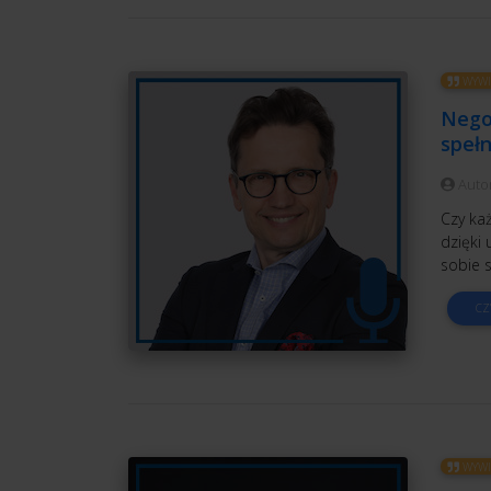
WYWI
Nego
speł
Auto
Czy ka
dzięki 
sobie 
CZ
WYWI