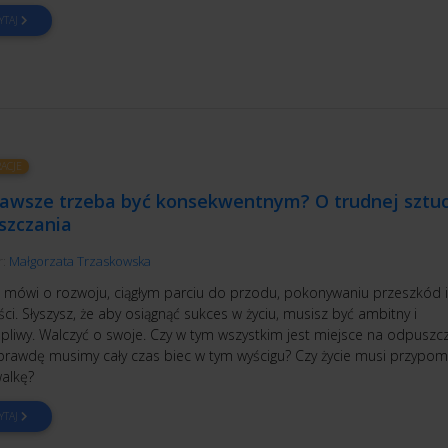
YTAJ
RACJE
zawsze trzeba być konsekwentnym? O trudnej sztu
szczania
r:
Małgorzata Trzaskowska
ię mówi o rozwoju, ciągłym parciu do przodu, pokonywaniu przeszkód i
ci. Słyszysz, że aby osiągnąć sukces w życiu, musisz być ambitny i
ępliwy. Walczyć o swoje. Czy w tym wszystkim jest miejsce na odpuszc
prawdę musimy cały czas biec w tym wyścigu? Czy życie musi przypom
walkę?
YTAJ