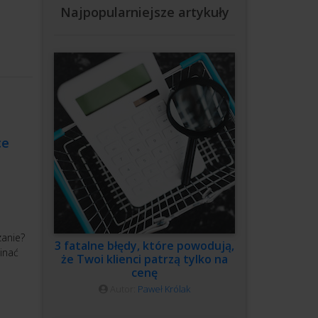
Najpopularniejsze artykuły
ce
zanie?
3 fatalne błędy, które powodują,
inać
że Twoi klienci patrzą tylko na
cenę
Autor:
Paweł Królak