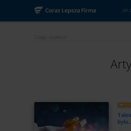
Jak
Czego szukasz?
Art
WORK
Takie
było