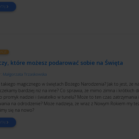
YTAJ
RACJE
eczy, które możesz podarować sobie na Święta
r:
Małgorzata Trzaskowska
t takiego magicznego w świętach Bożego Narodzenia? Jak to jest, że na
czekamy bardziej niż na inne? Co sprawia, że mimo zimna i krótkich d
 o promyk nadziei i światełko w tunelu? Może to ten czas zatrzymania 
wania na odrodzenie? Może nadzieja, że wraz z Nowym Rokiem my te
imy się na nowo?
YTAJ