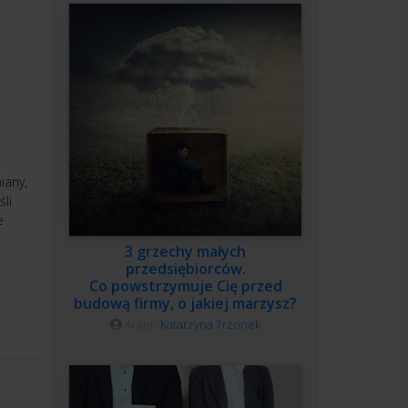
iany,
li
e
3 grzechy małych
przedsiębiorców.
Co powstrzymuje Cię przed
budową firmy, o jakiej marzysz?
Autor:
Katarzyna Trzonek