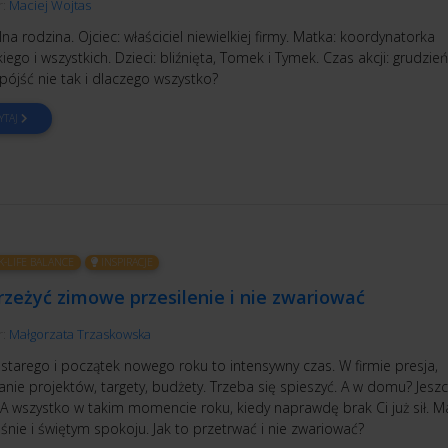
r:
Maciej Wojtas
a rodzina. Ojciec: właściciel niewielkiej firmy. Matka: koordynatorka
iego i wszystkich. Dzieci: bliźnięta, Tomek i Tymek. Czas akcji: grudzie
pójść nie tak i dlaczego wszystko?
YTAJ
-LIFE BALANCE
INSPIRACJE
rzeżyć zimowe przesilenie i nie zwariować
r:
Małgorzata Trzaskowska
starego i początek nowego roku to intensywny czas. W firmie presja,
nie projektów, targety, budżety. Trzeba się spieszyć. A w domu? Jesz
 A wszystko w takim momencie roku, kiedy naprawdę brak Ci już sił. M
 śnie i świętym spokoju. Jak to przetrwać i nie zwariować?