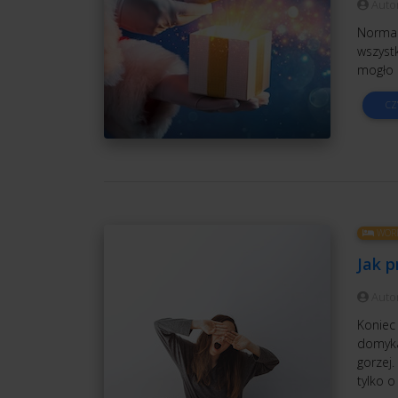
Auto
Normaln
wszystk
mogło 
CZ
WORK
Jak p
Auto
Koniec 
domyka
gorzej.
tylko o