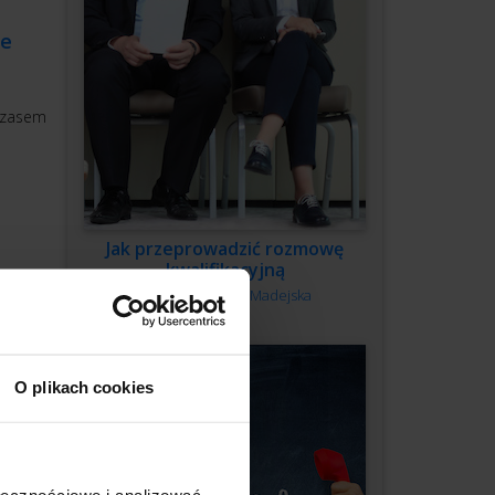
ie
mczasem
Jak przeprowadzić rozmowę
kwalifikacyjną
Autor:
Monika Madejska
O plikach cookies
rcy
ołecznościowe i analizować