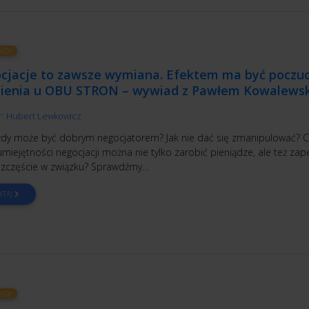
ADY
cjacje to zawsze wymiana. Efektem ma być poczuc
nienia u OBU STRON – wywiad z Pawłem Kowalews
r:
Hubert Lewkowicz
żdy może być dobrym negocjatorem? Jak nie dać się zmanipulować? C
umiejętności negocjacji można nie tylko zarobić pieniądze, ale też zap
szczęście w związku? Sprawdźmy…
YTAJ
ADY