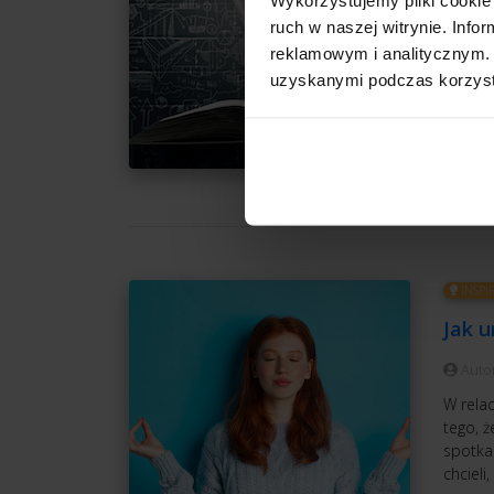
Auto
ruch w naszej witrynie. Inf
Czujesz
reklamowym i analitycznym. 
które n
uzyskanymi podczas korzysta
Ty wci
rzeczy 
CZ
INSPI
Jak u
Auto
W rela
tego, ż
spotkan
chcieli