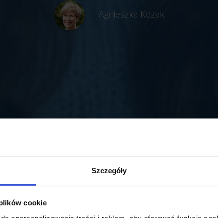
Agnieszka Kozak
Szczegóły
 plików cookie
do spersonalizowania treści i reklam, aby oferować funkcje sp