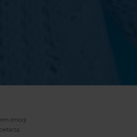
wem emocji
owtarza,