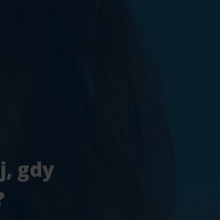
j, gdy
?