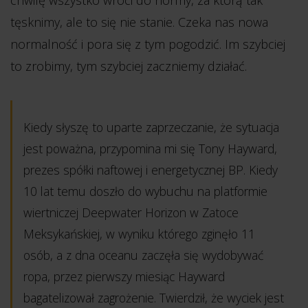
chwilę wszystko wróci do normy, za którą tak
tęsknimy, ale to się nie stanie. Czeka nas nowa
normalność i pora się z tym pogodzić. Im szybciej
to zrobimy, tym szybciej zaczniemy działać.
Kiedy słyszę to uparte zaprzeczanie, że sytuacja
jest poważna, przypomina mi się Tony Hayward,
prezes spółki naftowej i energetycznej BP. Kiedy
10 lat temu doszło do wybuchu na platformie
wiertniczej Deepwater Horizon w Zatoce
Meksykańskiej, w wyniku którego zginęło 11
osób, a z dna oceanu zaczęła się wydobywać
ropa, przez pierwszy miesiąc Hayward
bagatelizował zagrożenie. Twierdził, że wyciek jest