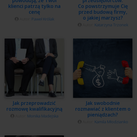
powodują, że Twoi
przedsiębiorców.
klienci patrzą tylko na
Co powstrzymuje Cię
cenę
przed budową firmy,
o jakiej marzysz?
Autor:
Paweł Królak
Autor:
Katarzyna Trzonek
Jak przeprowadzić
Jak swobodnie
rozmowę kwalifikacyjną
rozmawiać z klientem o
pieniądzach?
Autor:
Monika Madejska
Autor:
Kamila Młodzianko