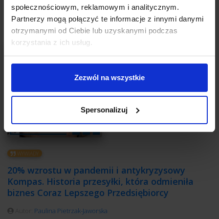
społecznościowym, reklamowym i analitycznym.
Partnerzy mogą połączyć te informacje z innymi danymi
otrzymanymi od Ciebie lub uzyskanymi podczas
korzystania z ich usług.
Zezwól na wszystkie
Spersonalizuj
WYWIADY
20% wzrostu w pandemii i antykryzysowy
Kompas. Historia przesyłki, która odmieniła
biznes Coraz Lepszego Przedsiębiorcy
Autor:
Paulina Pietrzak-Jaworska