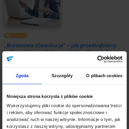
STRATEGIA
„Biznesowa (r)ewolucja” – jak przedsiębiorcy
radzą sobie w polskim nieładzie. Raport Coraz
Lepszej Firmy
Autor:
Martyna Kosienkowska
Zgoda
Szczegóły
O plikach cookies
Jak udaje Ci się prowadzić firmę w bałaganie, niepewności,
absurdach prawnych? Co planujesz w obliczu inflacji, trudnej
sytuacji na rynku pracy czy szalejących cen gazu? Przedsiębiorcy
próbują działać na różne sposoby, ale większość z nich łączy
Niniejsza strona korzysta z plików cookie
jedno – bez walki się nie poddadzą, choć są już bardzo
Wykorzystujemy pliki cookie do spersonalizowania treści
zmęczeni.
i reklam, aby oferować funkcje społecznościowe i
analizować ruch w naszej witrynie. Informacje o tym, jak
CZYTAJ
korzystasz z naszej witryny, udostępniamy partnerom