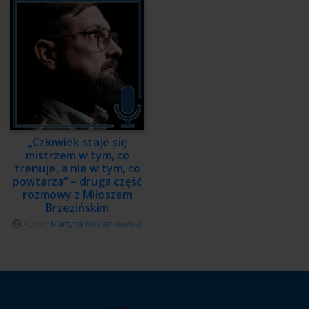
„Człowiek staje się
mistrzem w tym, co
trenuje, a nie w tym, co
powtarza” – druga część
rozmowy z Miłoszem
Brzezińskim
Autor:
Martyna Kosienkowska