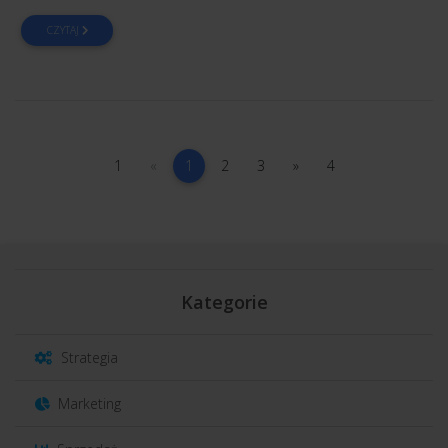
CZYTAJ
1
poprzednia
(current)
2
3
następna
4
1
«
1
2
3
»
4
Kategorie
Strategia
Marketing