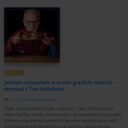
WYWIADY
Jestem reżyserem w moim greckim teatrze –
wywiad z Teo Vafidisem
Autor:
Ewa Anna Baryłkiewicz
„Grek z pochodzenia, Polak z wyboru” – tak z dumą określa
siebie Teofilos Vafidis, mistrz kuchni i doświadczony restaurator,
któremu popularność przyniósł talk-show Europa da się lubić.
Od ponad dwóch dekad promuje kuchnię i kulturę grecką,