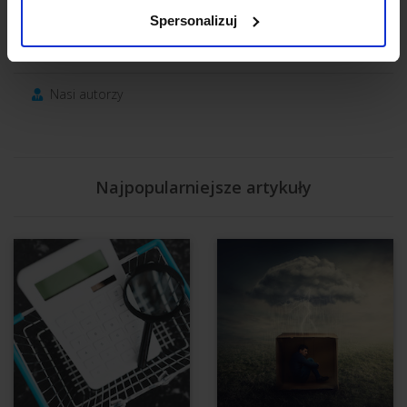
Wywiady
Spersonalizuj
Inspiracje
Nasi autorzy
Najpopularniejsze artykuły