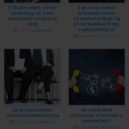
3 fatalne błędy, które
3 grzechy małych
powodują, że Twoi
przedsiębiorców.
klienci patrzą tylko na
Co powstrzymuje Cię
cenę
przed budową firmy,
o jakiej marzysz?
Autor:
Paweł Królak
Autor:
Katarzyna Trzonek
Jak przeprowadzić
Jak swobodnie
rozmowę kwalifikacyjną
rozmawiać z klientem o
pieniądzach?
Autor:
Monika Madejska
Autor:
Kamila Młodzianko