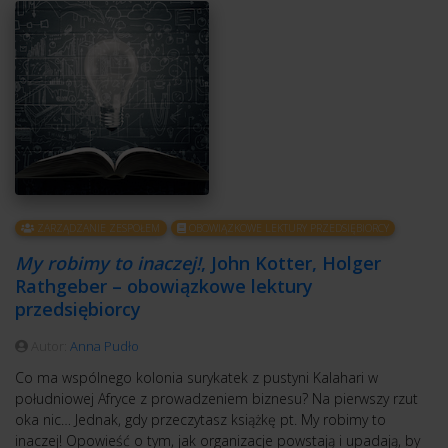
ZARZĄDZANIE ZESPOŁEM
OBOWIĄZKOWE LEKTURY PRZEDSIĘBIORCY
My robimy to inaczej!
, John Kotter, Holger
Rathgeber – obowiązkowe lektury
przedsiębiorcy
Autor:
Anna Pudło
Co ma wspólnego kolonia surykatek z pustyni Kalahari w
południowej Afryce z prowadzeniem biznesu? Na pierwszy rzut
oka nic… Jednak, gdy przeczytasz książkę pt. My robimy to
inaczej! Opowieść o tym, jak organizacje powstają i upadają, by