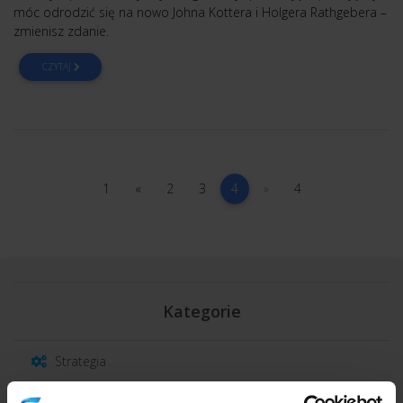
móc odrodzić się na nowo Johna Kottera i Holgera Rathgebera –
zmienisz zdanie.
CZYTAJ
1
poprzednia
2
3
(current)
następna
4
1
«
2
3
4
»
4
Kategorie
Strategia
Marketing