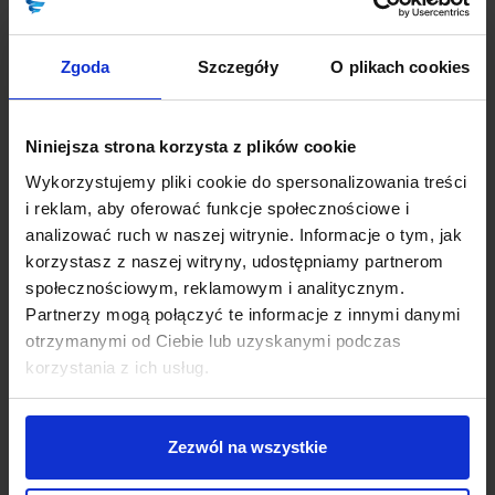
Sprzedaż
Zgoda
Szczegóły
O plikach cookies
Obsługa klienta
Niniejsza strona korzysta z plików cookie
Efektywność
Wykorzystujemy pliki cookie do spersonalizowania treści
Work-life balance
i reklam, aby oferować funkcje społecznościowe i
analizować ruch w naszej witrynie. Informacje o tym, jak
Zarządzanie zespołem
korzystasz z naszej witryny, udostępniamy partnerom
społecznościowym, reklamowym i analitycznym.
Rekrutacja
Partnerzy mogą połączyć te informacje z innymi danymi
otrzymanymi od Ciebie lub uzyskanymi podczas
Finanse
korzystania z ich usług.
Prawo biznesu
Zezwól na wszystkie
Obowiązkowe lektury przedsiębiorcy