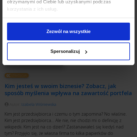
otrzymanymi od Ciebie lub uzyskanymi podczas
korzystania z ich usług.
Zezwól na wszystkie
Spersonalizuj
STRATEGIA
Kim jesteś w swoim biznesie? Zobacz, jak
sposób myślenia wpływa na zawartość portfela
Autor:
Izabela Wiśniewska
Kim jest przedsiębiorca i czemu o tym zapomina? No właśnie.
Kim jest przedsiębiorca… Ale nie, nie chodzi mi o definicję z
wikipedii. Kim jest na co dzień? Zastanawiałeś się kiedyś nad
tym? Przyjęło się, że własna firma to kilka papierków do