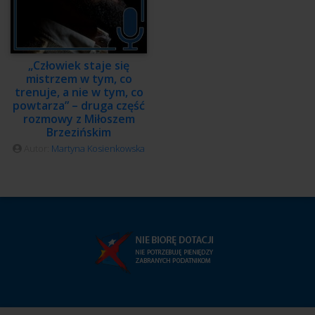
„Człowiek staje się
mistrzem w tym, co
trenuje, a nie w tym, co
powtarza” – druga część
rozmowy z Miłoszem
Brzezińskim
Autor:
Martyna Kosienkowska