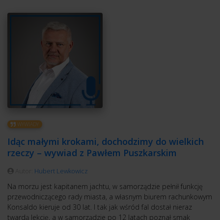
WYWIADY
Idąc małymi krokami, dochodzimy do wielkich
rzeczy – wywiad z Pawłem Puszkarskim
Autor:
Hubert Lewkowicz
Na morzu jest kapitanem jachtu, w samorządzie pełnił funkcję
przewodniczącego rady miasta, a własnym biurem rachunkowym
Konsaldo kieruje od 30 lat. I tak jak wśród fal dostał nieraz
twardą lekcję, a w samorządzie po 12 latach poznał smak