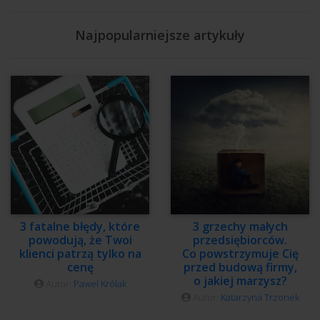
Najpopularniejsze artykuły
3 fatalne błędy, które
3 grzechy małych
powodują, że Twoi
przedsiębiorców.
klienci patrzą tylko na
Co powstrzymuje Cię
cenę
przed budową firmy,
o jakiej marzysz?
Autor:
Paweł Królak
Autor:
Katarzyna Trzonek