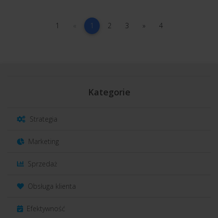
1
poprzednia
(current)
2
3
następna
4
1
«
1
2
3
»
4
Kategorie
Strategia
Marketing
Sprzedaż
Obsługa klienta
Efektywność