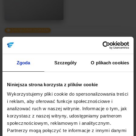
ZARZĄDZANIE ZESPOŁEM
3 mity o premii, które mogą Cię drogo
kosztować
Autor:
Agata Szkutnik
Zgoda
Szczegóły
O plikach cookies
Od Ciebie zależy, czy wolisz wierzyć, że „premie to kluczowy
element wynagrodzenia”, czy wiedzieć, jaka jest rzeczywistość,
potwierdzona licznymi badaniami. I zastosować w swojej firmie
Niniejsza strona korzysta z plików cookie
nowoczesne podejście, które faktycznie zmotywuje Twoich
pracowników do lepszej pracy.
Wykorzystujemy pliki cookie do spersonalizowania treści
i reklam, aby oferować funkcje społecznościowe i
CZYTAJ
analizować ruch w naszej witrynie. Informacje o tym, jak
korzystasz z naszej witryny, udostępniamy partnerom
społecznościowym, reklamowym i analitycznym.
Partnerzy mogą połączyć te informacje z innymi danymi