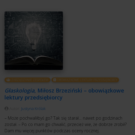
ZARZĄDZANIE ZESPOŁEM
OBOWIĄZKOWE LEKTURY PRZEDSIĘBIORCY
Głaskologia
, Miłosz Brzeziński – obowiązkowe
lektury przedsiębiorcy
Autor:
Justyna Królak
– Może pochwaliłbyś go? Tak się starał… nawet po godzinach
został. – Po co mam go chwalić, przecież wie, że dobrze zrobił?
Dam mu więcej punktów podczas oceny rocznej.