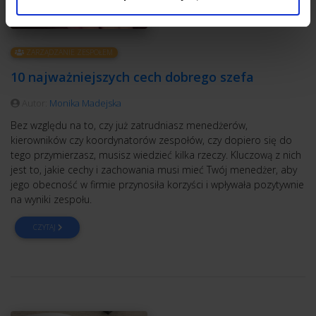
ZARZĄDZANIE ZESPOŁEM
10 najważniejszych cech dobrego szefa
Autor:
Monika Madejska
Bez względu na to, czy już zatrudniasz menedżerów,
kierowników czy koordynatorów zespołów, czy dopiero się do
tego przymierzasz, musisz wiedzieć kilka rzeczy. Kluczową z nich
jest to, jakie cechy i zachowania musi mieć Twój menedżer, aby
jego obecność w firmie przynosiła korzyści i wpływała pozytywnie
na wyniki zespołu.
CZYTAJ