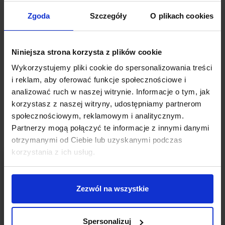
Jakubczyńska – obowiązkowe lektury
przedsiębiorcy
Zgoda
Szczegóły
O plikach cookies
Autor:
Justyna Królak
Książka ma charakter bardzo praktyczny: oprócz przedstawionej
Niniejsza strona korzysta z plików cookie
wiedzy każdy rozdział kończą pytania do własnych przemyśleń i
Wykorzystujemy pliki cookie do spersonalizowania treści
zastanowienia się nad sobą jako liderem czy też różne ćwiczenia.
i reklam, aby oferować funkcje społecznościowe i
CZYTAJ
analizować ruch w naszej witrynie. Informacje o tym, jak
korzystasz z naszej witryny, udostępniamy partnerom
społecznościowym, reklamowym i analitycznym.
Partnerzy mogą połączyć te informacje z innymi danymi
otrzymanymi od Ciebie lub uzyskanymi podczas
korzystania z ich usług.
Zezwól na wszystkie
Spersonalizuj