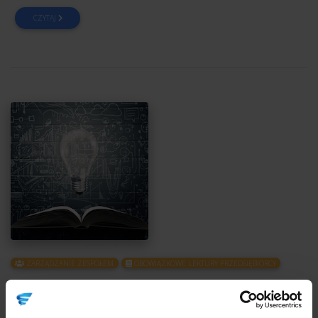
CZYTAJ
ZARZĄDZANIE ZESPOŁEM
OBOWIĄZKOWE LEKTURY PRZEDSIĘBIORCY
Jeden na jeden. Odważne rozmowy z
pracownikami
, Inga Bielińska, Zofia