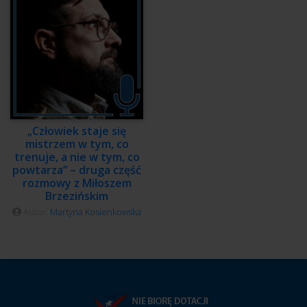
„Człowiek staje się
mistrzem w tym, co
trenuje, a nie w tym, co
powtarza” – druga część
rozmowy z Miłoszem
Brzezińskim
Autor:
Martyna Kosienkowska