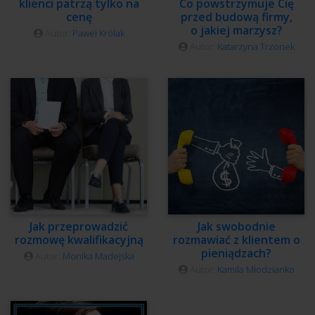
klienci patrzą tylko na
Co powstrzymuje Cię
cenę
przed budową firmy,
o jakiej marzysz?
Autor:
Paweł Królak
Autor:
Katarzyna Trzonek
Jak przeprowadzić
Jak swobodnie
rozmowę kwalifikacyjną
rozmawiać z klientem o
pieniądzach?
Autor:
Monika Madejska
Autor:
Kamila Młodzianko