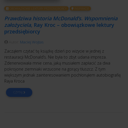
OBOWIĄZKOWE LEKTURY PRZEDSIĘBIORCY
INSPIRACJE
Prawdziwa historia McDonald’s. Wspomnienia
założyciela
, Ray Kroc – obowiązkowe lektury
przedsiębiorcy
Autor:
Maciej Wojtas
Zacząłem czytać tę książkę dzień po wizycie w jednej z
restauracji McDonald’s. Nie była to zbyt udana impreza.
Zdenerwowała mnie cena, jaką musiałem zapłacić za dwa
pokrojone ziemniaki wrzucone na gorący tłuszcz. Z tym
większym jednak zainteresowaniem pochłonąłem autobiografię
Raya Kroca
CZYTAJ