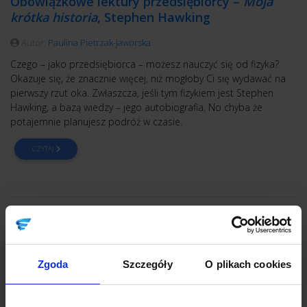
Obowiązkowe lektury przedsiębiorcy –
Moja
krótka historia
, Stephen Hawking
Autor:
Paulina Pietrzak-Jaworska
Czego – jako przedsiębiorca – możesz nauczyć się od fizyka?
Okazuje się, że znacznie więcej, niż mogłoby Ci się wydawać na
pierwszy rzut oka. Zwłaszcza, jeśli tym fizykiem jest Stephen
Hawking, a bazą wiedzy – jego autobiografia. No chyba że
potajemnie planujesz podróż w czasie.
CZYTAJ
Zgoda
Szczegóły
O plikach cookies