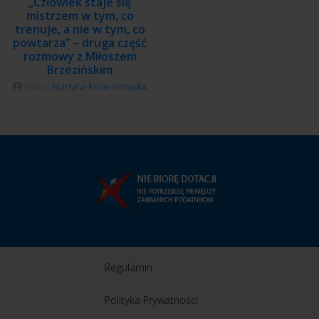
„Człowiek staje się
mistrzem w tym, co
trenuje, a nie w tym, co
powtarza” – druga część
rozmowy z Miłoszem
Brzezińskim
Autor:
Martyna Kosienkowska
Regulamin
Polityka Prywatności