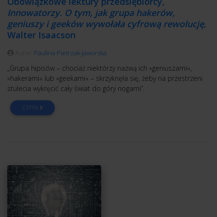
Obowiązkowe lektury przedsiębiorcy,
Innowatorzy. O tym, jak grupa hakerów,
geniuszy i geeków wywołała cyfrową rewolucję
,
Walter Isaacson
Autor:
Paulina Pietrzak-Jaworska
„Grupa hipisów – chociaż niektórzy nazwą ich »geniuszami«,
»hakerami« lub »geekami« – skrzyknęła się, żeby na przestrzeni
stulecia wykręcić cały świat do góry nogami”.
CZYTAJ