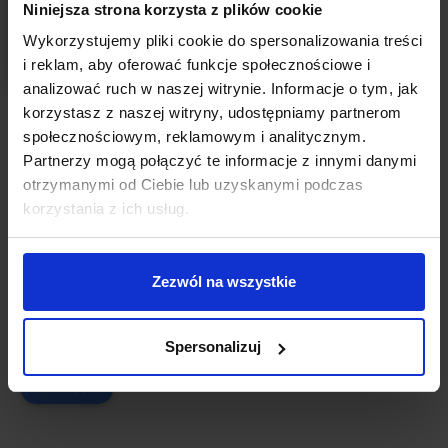
Niniejsza strona korzysta z plików cookie
Wykorzystujemy pliki cookie do spersonalizowania treści
i reklam, aby oferować funkcje społecznościowe i
analizować ruch w naszej witrynie. Informacje o tym, jak
korzystasz z naszej witryny, udostępniamy partnerom
OBOWIĄZKOWE LEKTURY PRZEDSIĘBIORCY
społecznościowym, reklamowym i analitycznym.
Obowiązkowe lektury przedsiębiorcy,
Elon
Partnerzy mogą połączyć te informacje z innymi danymi
Musk. Biografia twórcy PayPala, Tesli, SpaceX
,
otrzymanymi od Ciebie lub uzyskanymi podczas
Ashlee Vance
korzystania z ich usług.
Autor:
Paulina Pietrzak-Jaworska
Pamiętam czasy Internetu na wagę i telefonów komórkowych
Zezwól na wszystkie
wielkości małej cegły. Uważałam wtedy, że dyskietki są szczytem
rozwoju technologicznego – później myślałam tak jeszcze o
płytach CD, chmurze obliczeniowej, wirtualnej rzeczywistości i
Spersonalizuj
beaconach.
CZYTAJ