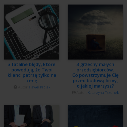
3 fatalne błędy, które
3 grzechy małych
powodują, że Twoi
przedsiębiorców.
klienci patrzą tylko na
Co powstrzymuje Cię
cenę
przed budową firmy,
o jakiej marzysz?
Autor:
Paweł Królak
Autor:
Katarzyna Trzonek