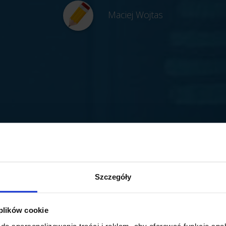
Maciej Wojtas
Szczegóły
 plików cookie
do spersonalizowania treści i reklam, aby oferować funkcje sp