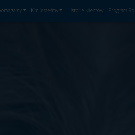
 pomagamy
Kim jesteśmy
Historie Klientów
Program Ro