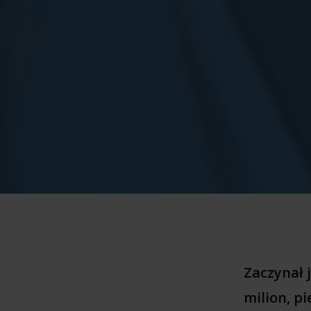
Zaczynał 
milion, p