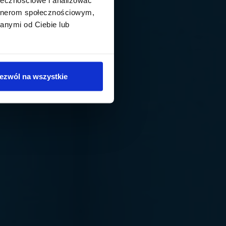
artnerom społecznościowym,
anymi od Ciebie lub
ezwól na wszystkie