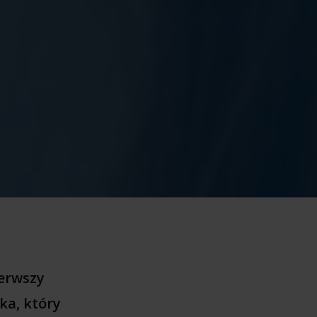
ierwszy
ka, który