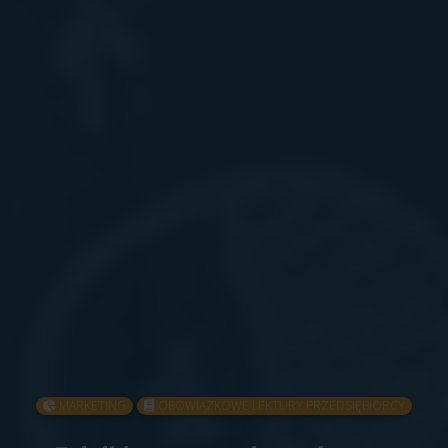
MARKETING
OBOWIĄZKOWE LEKTURY PRZEDSIĘBIORCY