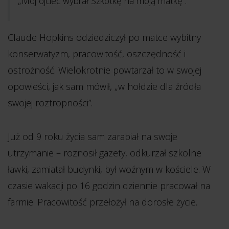
„Mój ojciec wybrał Szkotkę na moją matkę”.
Claude Hopkins odziedziczył po matce wybitny
konserwatyzm, pracowitość, oszczędność i
ostrożność. Wielokrotnie powtarzał to w swojej
opowieści, jak sam mówił, „w hołdzie dla źródła
swojej roztropności”.
Już od 9 roku życia sam zarabiał na swoje
utrzymanie – roznosił gazety, odkurzał szkolne
ławki, zamiatał budynki, był woźnym w kościele. W
czasie wakacji po 16 godzin dziennie pracował na
farmie. Pracowitość przełożył na dorosłe życie.