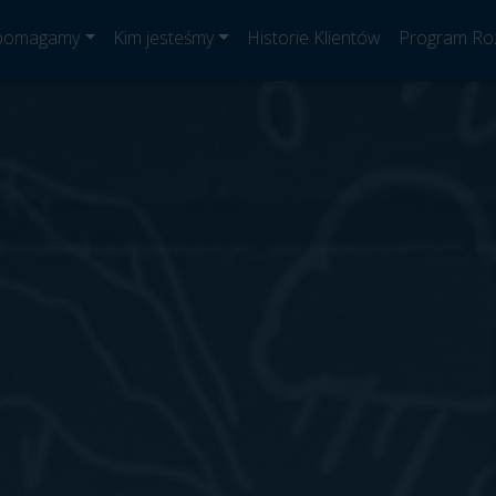
 pomagamy
Kim jesteśmy
Historie Klientów
Program Ro