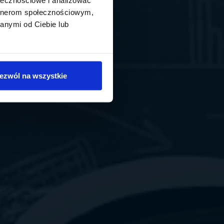
artnerom społecznościowym,
anymi od Ciebie lub
ezwól na wszystkie