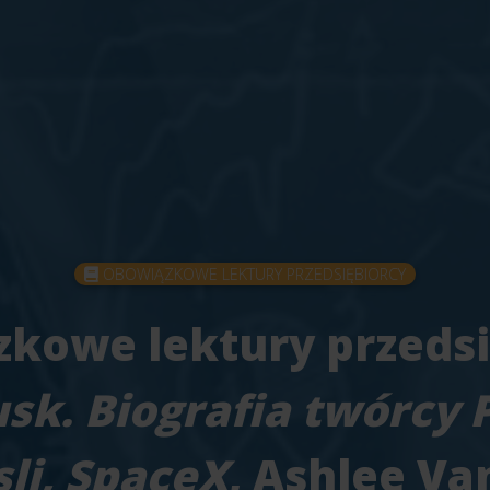
OBOWIĄZKOWE LEKTURY PRZEDSIĘBIORCY
kowe lektury przedsi
sk. Biografia twórcy 
sli, SpaceX
, Ashlee Va