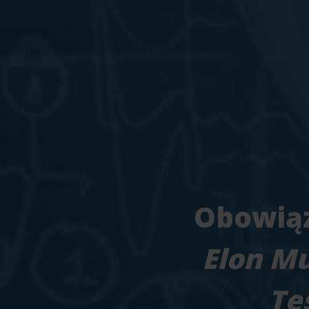
Obowiąz
Elon Mu
Te