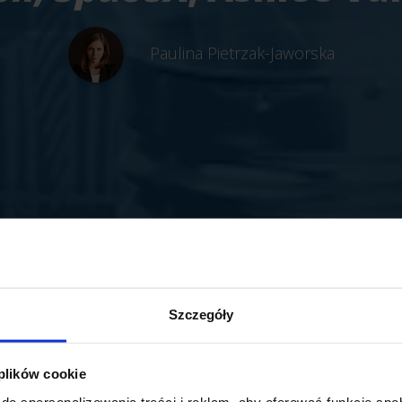
Paulina Pietrzak-Jaworska
Szczegóły
 plików cookie
do spersonalizowania treści i reklam, aby oferować funkcje sp