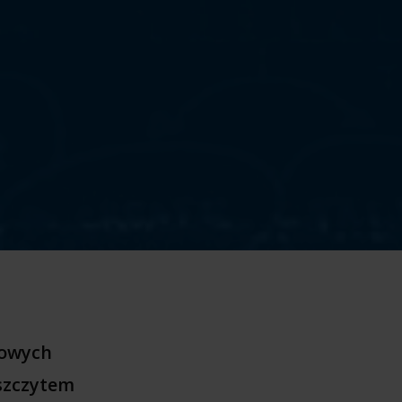
kowych
 szczytem