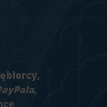
ębiorcy,
PayPala,
nce