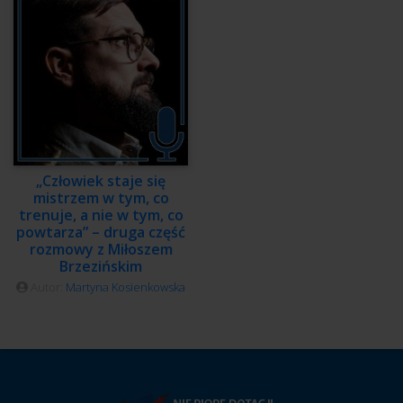
„Człowiek staje się
mistrzem w tym, co
trenuje, a nie w tym, co
powtarza” – druga część
rozmowy z Miłoszem
Brzezińskim
Autor:
Martyna Kosienkowska