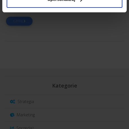
płytach CD, chmurze obliczeniowej, wirtualnej rzeczywistości i
beaconach.
CZYTAJ
Kategorie
Strategia
Marketing
Sprzedaż