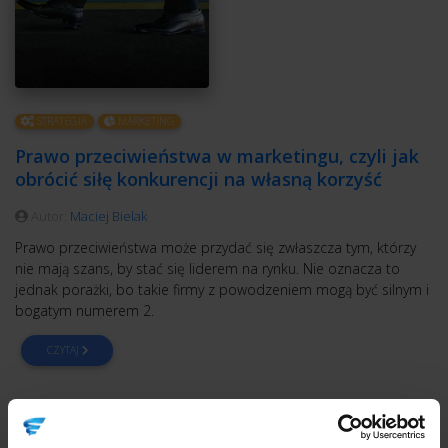
STRATEGIA
MARKETING
Prawo przeciwieństwa w marketingu, czyli jak
obrócić siłę konkurencji na własną korzyść
Autor:
Maciej Bielak
Prawo przeciwieństwa może przydać się zwłaszcza tym, którzy
nie mają szans, by stać się liderem na rynku. Nie oznacza to
jednak porażki, bo takie firmy z powodzeniem mogą być silnym i
bogatym numerem 2.
CZYTAJ