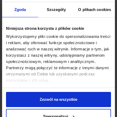
Zgoda
Szczegóły
O plikach cookies
Niniejsza strona korzysta z plików cookie
Wykorzystujemy pliki cookie do spersonalizowania treści
i reklam, aby oferować funkcje społecznościowe i
analizować ruch w naszej witrynie. Informacje o tym, jak
korzystasz z naszej witryny, udostępniamy partnerom
społecznościowym, reklamowym i analitycznym.
OBOWIĄZKOWE LEKTURY PRZEDSIĘBIORCY
Partnerzy mogą połączyć te informacje z innymi danymi
Obowiązkowe lektury przedsiębiorcy,
Elon
otrzymanymi od Ciebie lub uzyskanymi podczas
Musk. Biografia twórcy PayPala, Tesli, SpaceX
,
korzystania z ich usług.
Ashlee Vance
Autor:
Paulina Pietrzak-Jaworska
Zezwól na wszystkie
Pamiętam czasy Internetu na wagę i telefonów komórkowych
wielkości małej cegły. Uważałam wtedy, że dyskietki są szczytem
rozwoju technologicznego – później myślałam tak jeszcze o
Spersonalizuj