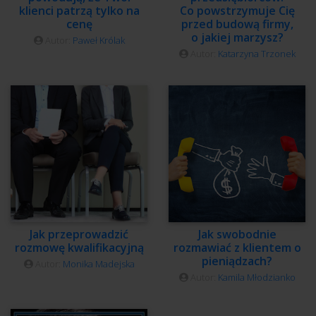
klienci patrzą tylko na
Co powstrzymuje Cię
cenę
przed budową firmy,
o jakiej marzysz?
Autor:
Paweł Królak
Autor:
Katarzyna Trzonek
Jak przeprowadzić
Jak swobodnie
rozmowę kwalifikacyjną
rozmawiać z klientem o
pieniądzach?
Autor:
Monika Madejska
Autor:
Kamila Młodzianko