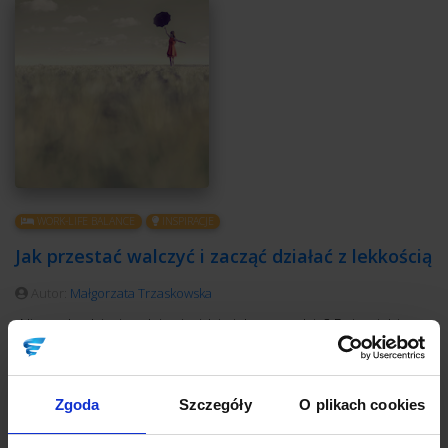
WORK-LIFE BALANCE
INSPIRACJE
Jak przestać walczyć i zacząć działać z lekkością
Autor:
Małgorzata Trzaskowska
„Nie wychodzi, nie udaje się, idzie jak po grudzie? Daj z siebie
wszystko, pracuj więcej, ciśnij!”. „I jak? Nadal słabo? Ciśnij
mocniej! Dasz radę, musisz!”. Niektórym osobom takie podejście
wydaje się jak najbardziej wskazane. Znam nawet trenerów i
Zgoda
Szczegóły
O plikach cookies
coachów, którzy motywują swoich klientów właśnie w taki
sposób. A klienci cisną. Wbrew sobie, mimo niechęci, pokonując