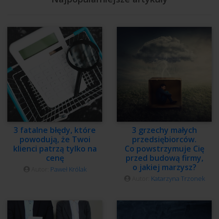
3 fatalne błędy, które
3 grzechy małych
powodują, że Twoi
przedsiębiorców.
klienci patrzą tylko na
Co powstrzymuje Cię
cenę
przed budową firmy,
o jakiej marzysz?
Autor:
Paweł Królak
Autor:
Katarzyna Trzonek