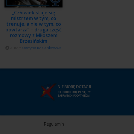
„Człowiek staje się
mistrzem w tym, co
trenuje, a nie w tym, co
powtarza” – druga część
rozmowy z Miłoszem
Brzezińskim
Autor:
Martyna Kosienkowska
Regulamin