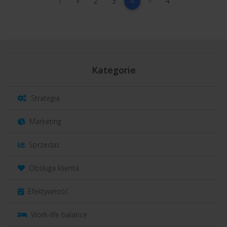
1
poprzednia
2
3
(current)
następna
4
1
«
2
3
4
»
4
Kategorie
Strategia
Marketing
Sprzedaż
Obsługa klienta
Efektywność
Work-life balance