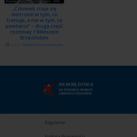
„Człowiek staje się
mistrzem w tym, co
trenuje, a nie w tym, co
powtarza” – druga część
rozmowy z Miłoszem
Brzezińskim
Autor:
Martyna Kosienkowska
Regulamin
Polityka Prywatności