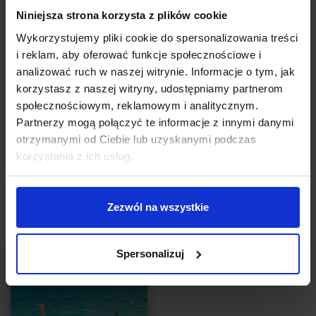
Niniejsza strona korzysta z plików cookie
Autor:
Anna Pudło
Wykorzystujemy pliki cookie do spersonalizowania treści
Steve Jobs to współzałożyciel Apple Inc., ikona rewolucji
i reklam, aby oferować funkcje społecznościowe i
informatycznej oraz wielki wizjoner. To w jego garażu kilkadziesiąt
lat temu powstał pierwszy komputer Apple, to dzięki niemu
analizować ruch w naszej witrynie. Informacje o tym, jak
używamy dzisiaj iPhonów, iPadów, iPodów, iMaców, MacBooków
korzystasz z naszej witryny, udostępniamy partnerom
i innych sprzętów z logo nadgryzionego jabłuszka. To dzięki
społecznościowym, reklamowym i analitycznym.
niemu firma Apple Inc., jest dzisiaj jednym z największych
Partnerzy mogą połączyć te informacje z innymi danymi
producentów komputerów na świecie.
otrzymanymi od Ciebie lub uzyskanymi podczas
korzystania z ich usług.
CZYTAJ
Zezwól na wszystkie
Spersonalizuj