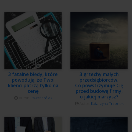
3 fatalne błędy, które
3 grzechy małych
powodują, że Twoi
przedsiębiorców.
klienci patrzą tylko na
Co powstrzymuje Cię
cenę
przed budową firmy,
o jakiej marzysz?
Autor:
Paweł Królak
Autor:
Katarzyna Trzonek