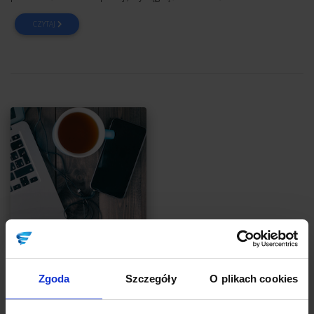
CZYTAJ
INSPIRACJE
Zgoda
Szczegóły
O plikach cookies
3 ważne lekcje, których udzielił kiedyś Steve
Jobs