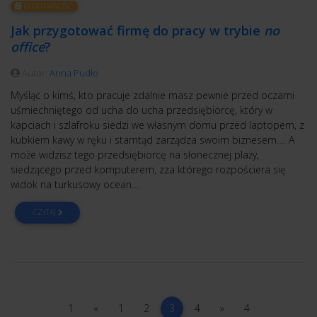
EFEKTYWNOŚĆ
Jak przygotować firmę do pracy w trybie
no
office
?
Autor:
Anna Pudło
Myśląc o kimś, kto pracuje zdalnie masz pewnie przed oczami
uśmiechniętego od ucha do ucha przedsiębiorcę, który w
kapciach i szlafroku siedzi we własnym domu przed laptopem, z
kubkiem kawy w ręku i stamtąd zarządza swoim biznesem…. A
może widzisz tego przedsiębiorcę na słonecznej plaży,
siedzącego przed komputerem, zza którego rozpościera się
widok na turkusowy ocean…
CZYTAJ
1
poprzednia
1
2
(current)
4
następna
4
1
«
1
2
3
4
»
4