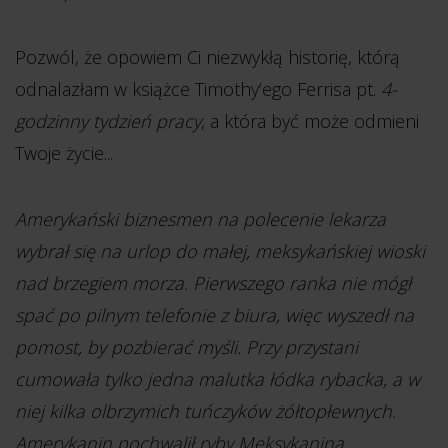
Pozwól, że opowiem Ci niezwykłą historię, którą
odnalazłam w książce Timothy’ego Ferrisa pt.
4-
godzinny tydzień pracy
, a która być może odmieni
Twoje życie...
Amerykański biznesmen na polecenie lekarza
wybrał się na urlop do małej, meksykańskiej wioski
nad brzegiem morza. Pierwszego ranka nie mógł
spać po pilnym telefonie z biura, więc wyszedł na
pomost, by pozbierać myśli. Przy przystani
cumowała tylko jedna malutka łódka rybacka, a w
niej kilka olbrzymich tuńczyków żółtopłewnych.
Amerykanin pochwalił ryby Meksykanina.