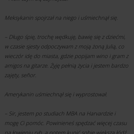
Meksykanin spojrzał na niego i uśmiechnął się.
– Długo śpię, trochę wędkuję, bawię się z dziećmi,
w czasie sjesty odpoczywam z moją żoną Julią, co
wieczór idę do miasta, gdzie popijam wino i gram z
amigos na gitarze. Żyję pełnią życia i jestem bardzo
zajęty, señor.
Amerykanin uśmiechnął się i wyprostował.
– Sir, jestem po studiach MBA na Harvardzie i
mogę Ci pomóc. Powinieneś spędzać więcej czasu
na łowieniu ryb, a potem kupić sobie większą łódź.