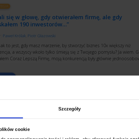
TEGIA
li się w głowę, gdy otwierałem firmę, ale gdy
skałem 190 inwestorów…”
r:
Paweł Królak
,
Piotr Głazowski
jak to jest, gdy masz marzenie, by stworzyć biznes 10x większy niż
encja, a wszyscy wkoło tylko śmieją się z Twojego pomysłu? Ja wiem. 
ałem Coraz Lepszą Firmę, moją konkurencją były głównie jednoosobo
YTAJ
Szczegóły
ETING
OBSŁUGA KLIENTA
dobyć klientów i zatrzymać ich na lata
 plików cookie
do spersonalizowania treści i reklam, aby oferować funkcje sp