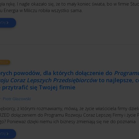
ła rękę. I nagle okazało się, że to mały koniec świata, bo w firmie Stu
u Energia w Miliczu robiła wszystko sama.
YTAJ
TEGIA
brych powodów, dla których dołączenie do
Program
oju Coraz Lepszych Przedsiębiorców
to najlepsze, c
przytrafić się Twojej firmie
r:
Piotr Głazowski
ębiorcy, z którymi rozmawiamy, mówią, że życie właściciela firmy dzieli
PRZED dołączeniem do Programu Rozwoju Coraz Lepszej Firmy i życie 
go? Ponieważ dzięki niemu ich biznesy zmieniają się nie do poznania
YTAJ