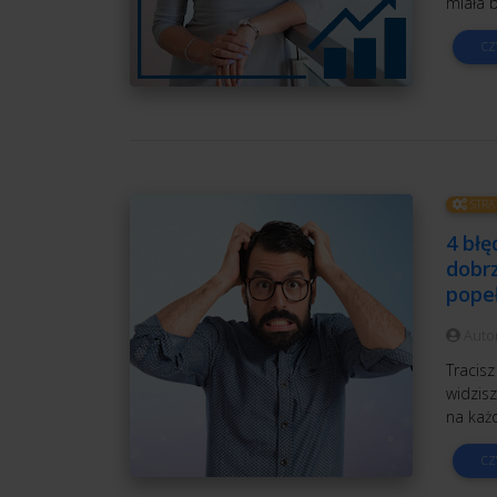
miała b
CZ
STRA
4 błę
dobrz
popeł
Auto
Tracisz
widzisz
na każ
CZ