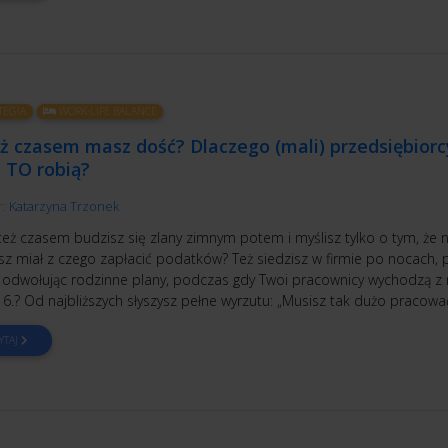
TEGIA
WORK-LIFE BALANCE
ż czasem masz dość? Dlaczego (mali) przedsiębiorc
 TO robią?
r:
Katarzyna Trzonek
też czasem budzisz się zlany zimnym potem i myślisz tylko o tym, że n
sz miał z czego zapłacić podatków? Też siedzisz w firmie po nocach, 
y odwołując rodzinne plany, podczas gdy Twoi pracownicy wychodzą z n
6.? Od najbliższych słyszysz pełne wyrzutu: „Musisz tak dużo pracować
YTAJ