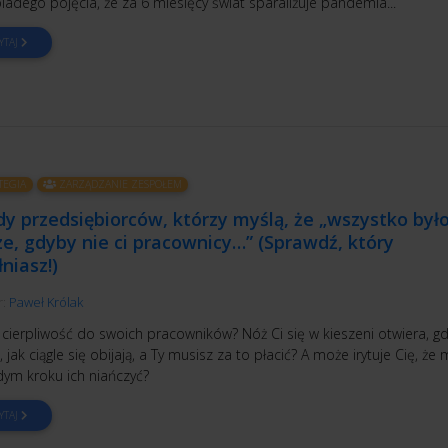
ladego pojęcia, że za 6 miesięcy świat sparaliżuje pandemia...
YTAJ
TEGIA
ZARZĄDZANIE ZESPOŁEM
dy przedsiębiorców, którzy myślą, że „wszystko był
e, gdyby nie ci pracownicy…” (Sprawdź, który
niasz!)
r:
Paweł Królak
 cierpliwość do swoich pracowników? Nóż Ci się w kieszeni otwiera, g
, jak ciągle się obijają, a Ty musisz za to płacić? A może irytuje Cię, że
dym kroku ich niańczyć?
YTAJ