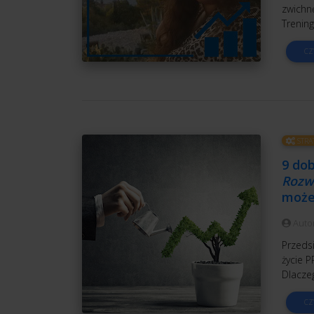
zwichnę
Trening
CZ
STRA
9 do
Rozw
może 
Auto
Przedsi
życie 
Dlacze
CZ