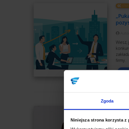
STRA
„Puka
pozy
Auto
Wiesz, 
konkur
zakład
firmy.
CZ
Zgoda
MARK
Jak z
Niniejsza strona korzysta z
Wykorzystujemy pliki cookie 