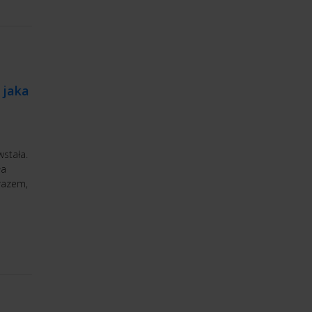
 jaka
wstała.
ła
razem,