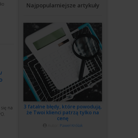
dio
Najpopularniejsze artykuły
u
o
3 fatalne błędy, które powodują,
 się na
że Twoi klienci patrzą tylko na
PO.
cenę
Autor:
Paweł Królak