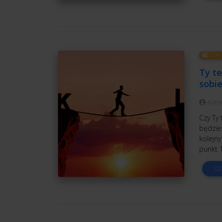
STRA
Ty te
sobie
Auto
Czy Ty 
będzie
kolejn
punkt 1
CZ