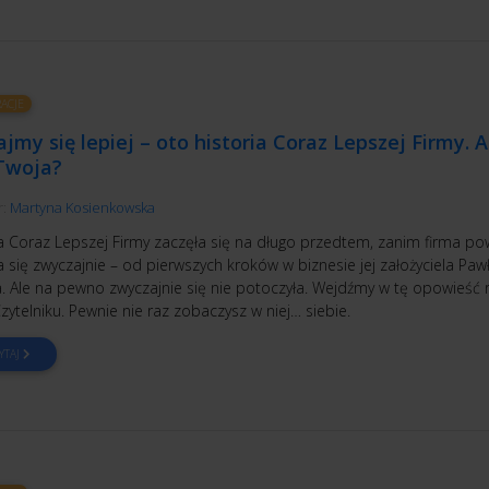
RACJE
jmy się lepiej – oto historia Coraz Lepszej Firmy. A
 Twoja?
r:
Martyna Kosienkowska
ia Coraz Lepszej Firmy zaczęła się na długo przedtem, zanim firma po
 się zwyczajnie – od pierwszych kroków w biznesie jej założyciela Paw
a. Ale na pewno zwyczajnie się nie potoczyła. Wejdźmy w tę opowieść 
zytelniku. Pewnie nie raz zobaczysz w niej… siebie.
YTAJ