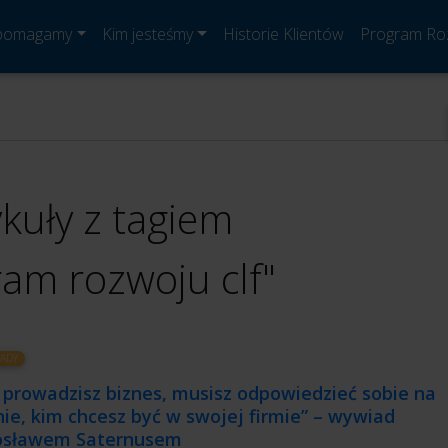
 pomagamy
Kim jesteśmy
Historie Klientów
Program Ro
ykuły z tagiem
am rozwoju clf"
ADY
i prowadzisz biznes, musisz odpowiedzieć sobie na
ie, kim chcesz być w swojej firmie” – wywiad
rosławem Saternusem