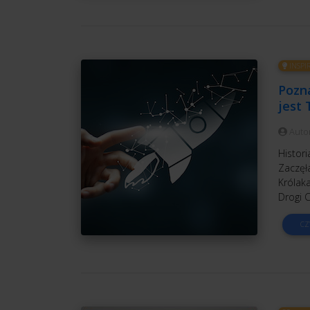
INSPI
Pozna
jest
Auto
Histor
Zaczęła
Królak
Drogi C
CZ