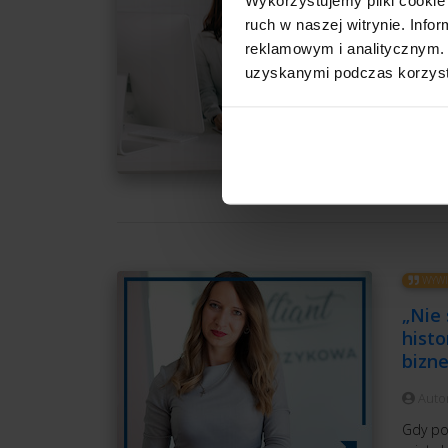
Auto
ruch w naszej witrynie. Inf
Obsług
reklamowym i analitycznym. 
funkcj
uzyskanymi podczas korzysta
się, że
CZ
WYWI
„Nie 
histo
bizne
Auto
Gdy pod