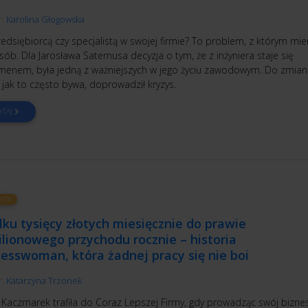
r:
Karolina Głogowska
edsiębiorcą czy specjalistą w swojej firmie? To problem, z którym mier
sób. Dla Jarosława Saternusa decyzja o tym, że z inżyniera staje się
menem, była jedną z ważniejszych w jego życiu zawodowym. Do zmian
 jak to często bywa, doprowadził kryzys.
YTAJ
ADY
lku tysięcy złotych miesięcznie do prawie
lionowego przychodu rocznie – historia
esswoman, która żadnej pracy się nie boi
r:
Katarzyna Trzonek
 Kaczmarek trafiła do Coraz Lepszej Firmy, gdy prowadząc swój bizne