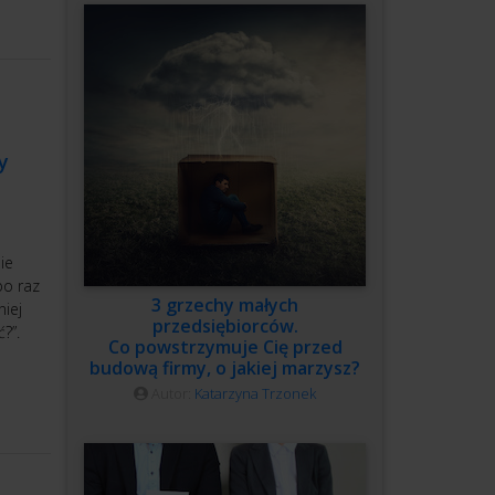
y
ie
po raz
3 grzechy małych
iej
przedsiębiorców.
?”.
Co powstrzymuje Cię przed
budową firmy, o jakiej marzysz?
Autor:
Katarzyna Trzonek