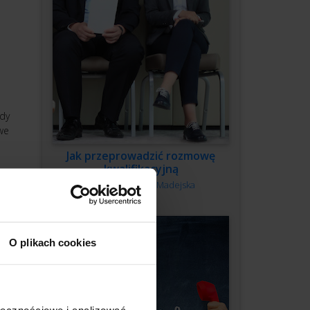
Gdy
we
Jak przeprowadzić rozmowę
kwalifikacyjną
Autor:
Monika Madejska
O plikach cookies
ołecznościowe i analizować