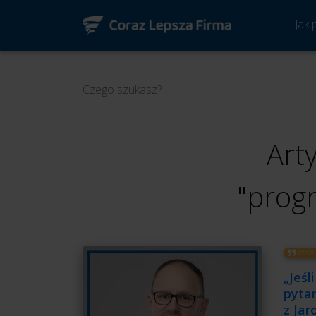
Jak
Czego szukasz?
Art
"progr
WYWI
„Jeśl
pytan
z Ja