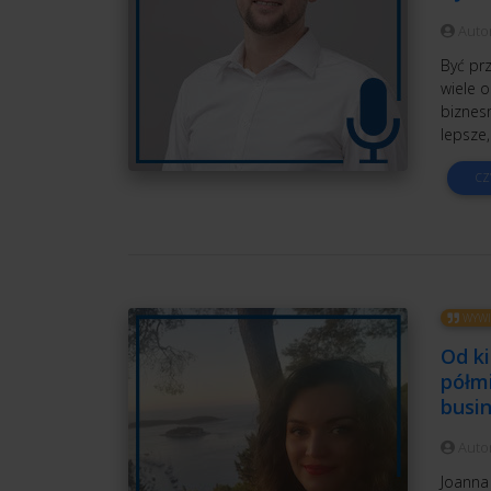
Auto
Być prz
wiele o
biznes
lepsze,
CZ
WYWI
Od ki
półmi
busin
Auto
Joanna