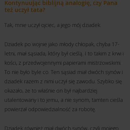
Kontynuując biblijną analogię, czy Pana
też uczył tata?
Tak, mnie uczył ojciec, a jego mój dziadek.
Dziadek po wojnie jako młody chłopak, chyba 17-
letni, miał sąsiada, który był cieślą. I to takim z krwi i
kości, z przedwojennymi papierami mistrzowskimi.
To nie było byle co. Ten sąsiad miał dwóch synów i
dziadek razem z nimi uczył się zawodu. Szybko się
okazało, że to właśnie on był najbardziej
utalentowany i to jemu, a nie synom, tamten cieśla
powierzał odpowiedzialność za robotę.
Dziadek również miał dwóch synów, czyli mojego