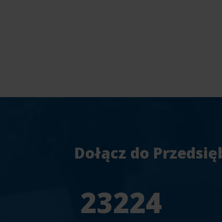
Dołącz do Przedsię
25804