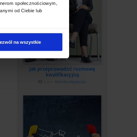
artnerom społecznościowym,
anymi od Ciebie lub
ezwól na wszystkie
Jak przeprowadzić rozmowę
kwalifikacyjną
Autor:
Monika Madejska