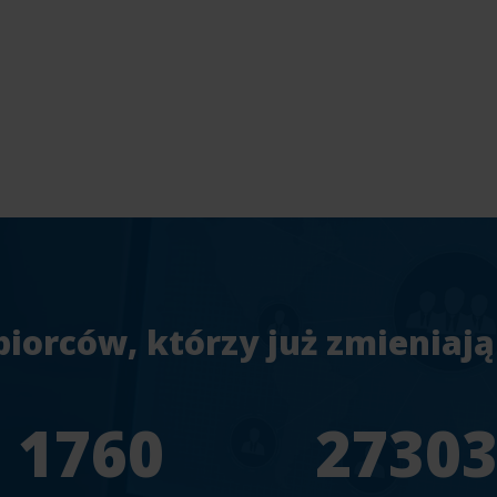
biorców, którzy już zmieniają
1956
3033