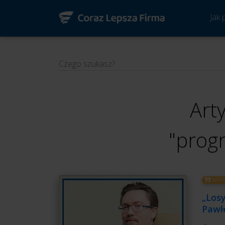
Jak
Czego szukasz?
Art
"progr
WYWI
„Losy
Pawł