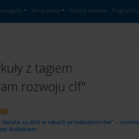
 pomagamy
Kim jesteśmy
Historie Klientów
Program Ro
ykuły z tagiem
am rozwoju clf"
ADY
 świata są dziś w rękach przedsiębiorców” – rozmo
em Królakiem