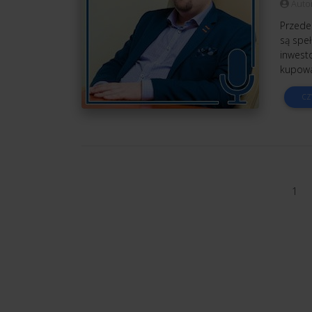
Auto
Przede
są spe
inwest
kupowa
CZ
1
1