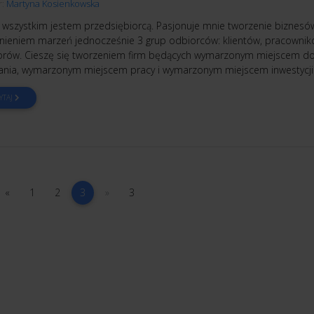
r:
Martyna Kosienkowska
 wszystkim jestem przedsiębiorcą. Pasjonuje mnie tworzenie biznesów
łnieniem marzeń jednocześnie 3 grup odbiorców: klientów, pracownik
orów. Cieszę się tworzeniem firm będących wymarzonym miejscem d
nia, wymarzonym miejscem pracy i wymarzonym miejscem inwestycji
YTAJ
poprzednia
1
2
(current)
następna
3
«
1
2
3
»
3