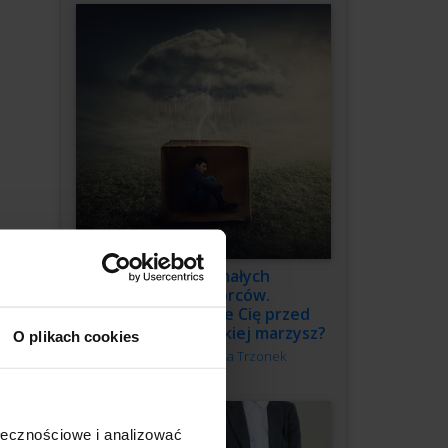
3 grzechy małych
przedsiębiorców.
Co powstrzymuje Cię przed
budową firmy, o jakiej marzysz?
O plikach cookies
Autor:
Katarzyna Trzonek
ołecznościowe i analizować