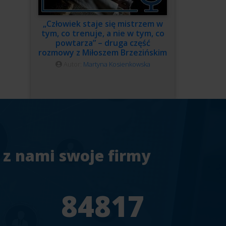
„Człowiek staje się mistrzem w
tym, co trenuje, a nie w tym, co
powtarza” – druga część
rozmowy z Miłoszem Brzezińskim
Autor:
Martyna Kosienkowska
 z nami swoje firmy
7
94241