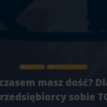
STRATEGIA
WORK-LIFE BALANCE
 czasem masz dość? D
przedsiębiorcy sobie T