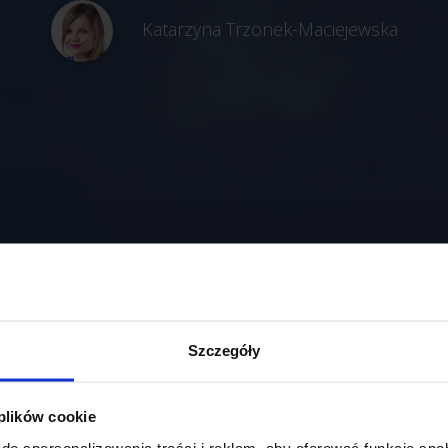
Katarzyna Trzonek-Maciejewska
Szczegóły
 plików cookie
do spersonalizowania treści i reklam, aby oferować funkcje sp