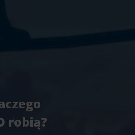
laczego
O robią?