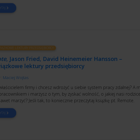
YTAJ
ĄZKOWE LEKTURY PRZEDSIĘBIORCY
te
, Jason Fried, David Heinemeier Hansson –
iązkowe lektury przedsiębiorcy
r:
Maciej Wojtas
właścicielem firmy i chcesz wdrożyć u siebie system pracy zdalnej? A 
pracownikiem i marzysz o tym, by zyskać wolność, o jakiej nasi rodzice
awet marzyć? Jeśli tak, to koniecznie przeczytaj książkę pt. Remote.
YTAJ