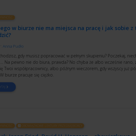
TYWNOŚĆ
ego w biurze nie ma miejsca na pracę i jak sobie z
dzić?
r:
Anna Pudło
chodzisz, gdy musisz popracować w pełnym skupieniu? Poczekaj, niec
… Na pewno nie do biura, prawda? No chyba że albo wcześnie rano,
się Twoi współpracownicy, albo późnym wieczorem, gdy wszyscy już p
 biurze pracuje się ciężko.
YTAJ
TYWNOŚĆ
OBOWIĄZKOWE LEKTURY PRZEDSIĘBIORCY