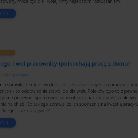
izowany, może być dla Twojej firmy najlepszym rozwiązaniem.
YTAJ
TYWNOŚĆ
zego Twoi pracownicy (po)kochają pracę z domu?
r:
Maciej Wojtas
ia sprawiła, że mnóstwo ludzi zostało zmuszonych do pracy w domu
nych – to odpowiednie słowo, bo dla wielu Polaków było to z pewno
tyczne przeżycie. Sporo osób ceni sobie jednak możliwość zdalnego
nia na chleb. Co takiego sprawia, że ich spojrzenie na kwestię pracy w
ffice jest tak pozytywne?
YTAJ