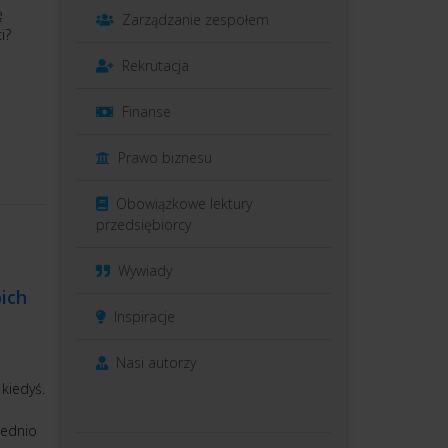
ę
Zarządzanie zespołem
i?
Rekrutacja
Finanse
Prawo biznesu
Obowiązkowe lektury
przedsiębiorcy
Wywiady
oich
Inspiracje
Nasi autorzy
 kiedyś.
iednio