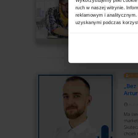
trzeba 
ruch w naszej witrynie. Inf
wolnego
reklamowym i analitycznym. 
uzyskanymi podczas korzysta
CZ
REKR
„Bez 
Artu
Auto
Ma świ
market
Skutec
chcieli