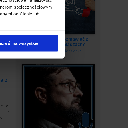
dejść
artnerom społecznościowym,
anymi od Ciebie lub
Jak swobodnie rozmawiać z
ezwól na wszystkie
klientem o pieniądzach?
Autor:
Kamila Młodzianko
a z
em od
nline
by