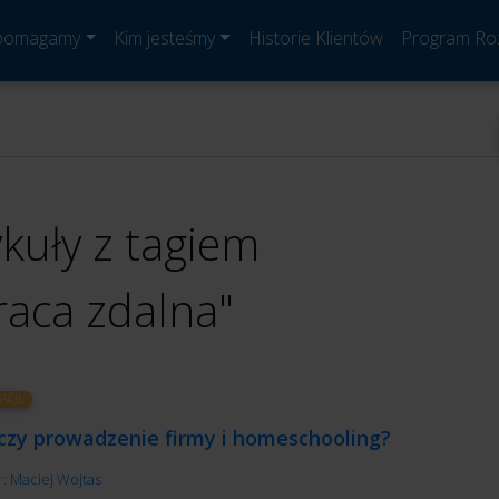
 pomagamy
Kim jesteśmy
Historie Klientów
Program Ro
ykuły z tagiem
raca zdalna"
RACJE
ączy prowadzenie firmy i homeschooling?
r:
Maciej Wojtas