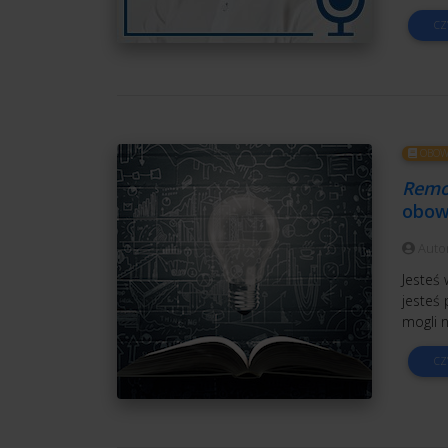
CZ
OBOWI
Remo
obow
Auto
Jesteś 
jesteś 
mogli n
CZ