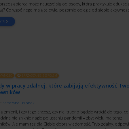
przedsiębiorca może nauczyć się od osoby, która praktykuje edukacj
? Co wspólnego mają te dwie, pozornie odległe od siebie aktywnośc
YTAJ
TYWNOŚĆ
ZARZĄDZANIE ZESPOŁEM
dy w pracy zdalnej, które zabijają efektywność Tw
owników
r:
Katarzyna Trzonek
ię zmienił, i czy tego chcesz, czy nie, trudno będzie wrócić do tego, co
dalna nie zniknie nagle po ustaniu pandemii – zbyt wielu ma teraz
ników. Ale mam też dla Ciebie dobrą wiadomość. Tryb zdalny, odpow