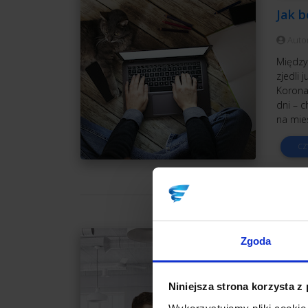
Jak b
Auto
Międzyn
zjedli 
Korona
dni – c
na mies
CZ
MARK
Zgoda
Wspó
Auto
Niniejsza strona korzysta z
Tytuł s
Wykorzystujemy pliki cookie 