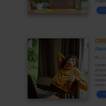
zorgan
CZ
EFEK
Dlac
Auto
Pandem
Zmuszo
trauma
zarabia
home o
CZ