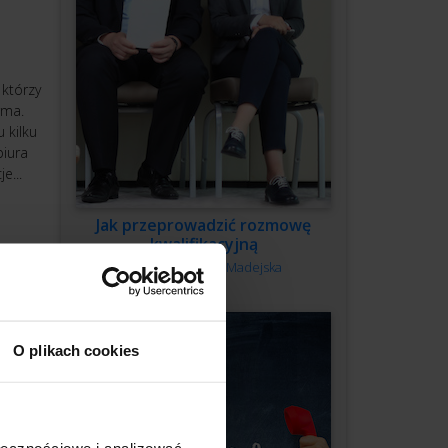
 którzy
rma.
 kilku
biura
e...
Jak przeprowadzić rozmowę
kwalifikacyjną
Autor:
Monika Madejska
O plikach cookies
ować,
ołecznościowe i analizować