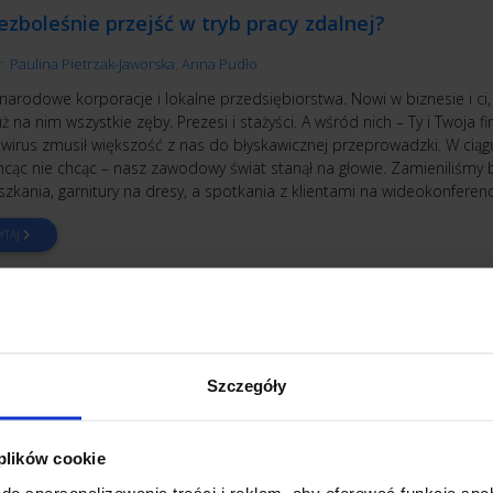
ezboleśnie przejść w tryb pracy zdalnej?
r:
Paulina Pietrzak-Jaworska
,
Anna Pudło
arodowe korporacje i lokalne przedsiębiorstwa. Nowi w biznesie i ci,
już na nim wszystkie zęby. Prezesi i stażyści. A wśród nich – Ty i Twoja fi
wirus zmusił większość z nas do błyskawicznej przeprowadzki. W ciągu
hcąc nie chcąc – nasz zawodowy świat stanął na głowie. Zamieniliśmy 
zkania, garnitury na dresy, a spotkania z klientami na wideokonferencj
YTAJ
ETING
Szczegóły
łpraca z freelancerem, czyli jak wytresować smoka
r:
Maciej Wojtas
 plików cookie
ugeruje, że zdalny freelancer to taki gad, którego, żeby nad nim zapan
do spersonalizowania treści i reklam, aby oferować funkcje sp