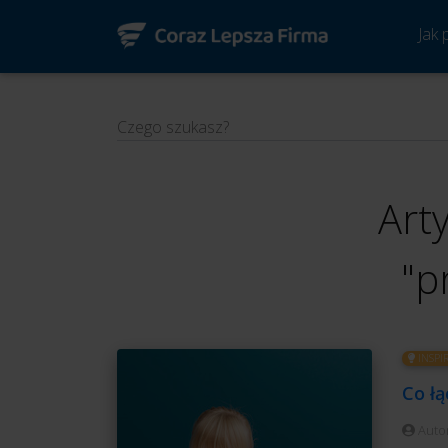
Jak
Czego szukasz?
Art
"p
INSPI
Co ł
Auto