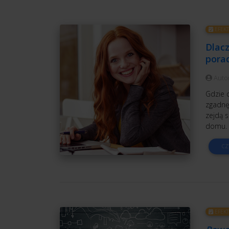
EFEK
Dlacz
pora
Auto
Gdzie 
zgadnę
zejdą 
domu. W
CZ
EFEK