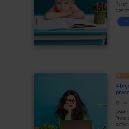
Czego 
domową
CZ
EFEK
4 błę
prac
Auto
Świat s
Praca z
zwolen