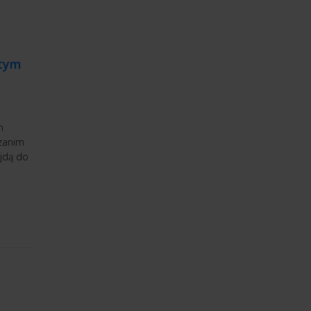
 tym
h
 zanim
ójdą do