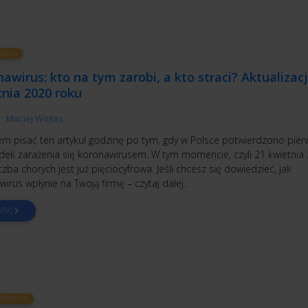
TEGIA
awirus: kto na tym zarobi, a kto straci? Aktualizac
nia 2020 roku
r:
Maciej Wojtas
em pisać ten artykuł godzinę po tym, gdy w Polsce potwierdzono pier
dek zarażenia się koronawirusem. W tym momencie, czyli 21 kwietnia
iczba chorych jest już pięciocyfrowa. Jeśli chcesz się dowiedzieć, jak
irus wpłynie na Twoją firmę – czytaj dalej.
YTAJ
TYWNOŚĆ