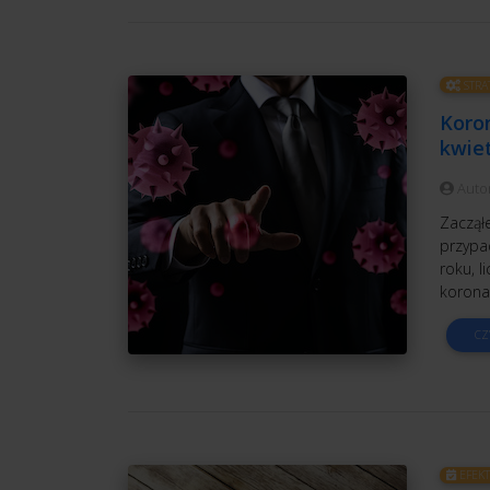
STRA
Koron
kwiet
Auto
Zaczął
przypa
roku, l
koronaw
CZ
EFEK